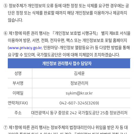
⑤ 정보주체가 개인정보의 오류 등에 대한 정정 또는 삭제를 요구한 경우에는 공
단은 정정 또는 삭제를 완료할 때까지 해당 개인정보를 이용하거나 제공하지
않습니다.
⑥ 제1항에 따른 권리 행사는 『개인정보 보호법 시행규칙』 별지 제8호 서식을
이용하여 방문, 서면, 전화, 전자우편, 팩스 또는 개인정보보호 포털 홈페이지
(
www.privacy.go.kr
, 민원마당-개인정보 열람등요구) 등 다양한 방법을 통해
요구할 수 있으며, 국가철도공단은 이에 대해 지체없이 조치하겠습니다.
개인정보 권리행사 접수 담당자
개인정보
성명
김세윤
권리행사
부서명
정보관리처
접수
이메일
sykim@kr.or.kr
담당자에
대한
연락처(FAX)
042-607-3245(3269)
정보를
주소
대전광역시 동구 중앙로 242 국가철도공단 25층 정보관리처
제공합니다.
⑦ 제1항에 따른 권리 행사는 정보주체의 법정대리인이나 위임을 받은 자 등 대