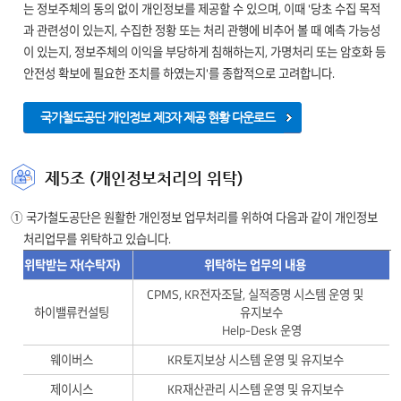
(선택)
처리목적
는 정보주체의 동의 없이 개인정보를 제공할 수 있으며, 이때 '당초 수집 목적
토지소유자/
휴대전화번호
- 전자조달 서비스 제공
토지 소유자
2018
과 관련성이 있는지, 수집한 정황 또는 처리 관행에 비추어 볼 때 예측 가능성
KR토지보상
관계인의 이름,
정보
2020
[ 발급이력정보 ]
주민등록번호,
[ 회원정보-개인
이 있는지, 정보주체의 이익을 부당하게 침해하는지, 가명처리 또는 암호화 등
주소, 계좌번호
(필수) 이름,
]
안전성 확보에 필요한 조치를 하였는지'를 종합적으로 고려합니다.
선택항목 :
전화번호,
(필수) 아이디,
휴대폰번호
전자우편, 주소
비밀번호, 이름,
국가철도공단 개인정보 제3자 제공 현황 다운로드
이메일,
[ 개인 ]
[ 토지 소유자 정보
전화번호,
]
필수항목 : 성명,
휴대전화번호,
주민등록번호,
(필수)
제5조 (개인정보처리의 위탁)
주소
토지보상을 위한
휴대폰번호, 주소
토지소유자/
(선택) IP주소
KR토지보상
토지 소유자 정보
준영구
선택항목 :
관계인의 이름,
① 국가철도공단은 원활한 개인정보 업무처리를 위하여 다음과 같이 개인정보
확인
[ 회원정보-
[
집연락처, 이메일
주민등록번호,
처리업무를 위탁하고 있습니다.
사업자 ]
국유재산
운영근거
주소, 계좌번호
회
KR재산관리
2022
[ 사업자 ]
임차인 정보
위탁받는 자(수탁자)
- 정보주체 동의
위탁하는 업무의 내용
(필수) 아이디,
(선택) 휴대폰번호
실적증명
필수항목 :
비밀번호,
개인정보
회원정보
CPMS, KR전자조달, 실적증명 시스템 운영 및
발
사업자번호,
[ 개인 ]
처리목적
대표자명,
처리업무
하이밸류컨설팅
유지보수
대표자명,
- 실적증명 발급 서비스 제공
이메일,
(필수) 성명,
Help-Desk 운영
위탁
전화번호, 주소
발
전화번호, 주소,
주민등록번호,
선택항목 :
현황에
회사명, CI값
휴대폰번호, 주소
웨이버스
KR토지보상 시스템 운영 및 유지보수
이메일
(선택)
(선택) 집연락처,
대한
국유재산 운영을
제이시스
KR재산관리 시스템 운영 및 유지보수
휴대전화번호,
이메일
정보를
KR재산관리
위한 임차인 정보
영구