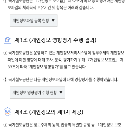
처리에
① 국가철도공단은 『개인정보 보호법』 제32조에 따라 등록·공개하는 개인정
(필수) 아이디,
대한
보파일의 처리목적 보유기간 및 항목은 아래와 같습니다.
비밀번호, 이름,
생년월일,
정보를
전화번호, 이메일,
개인정보파일 등록 현황
제공합니다.
휴대폰번호, 직책,
협력사의 사업관리
CPMS
준공 후 2년
직급, 부서, 업체명
서비스 제공
개인정보파일에
제3조 (개인정보 영향평가 수행 결과)
[ 업체정보 ]
개인정보파일의
운영근거/처리목적
기록되는
명칭
(필수) 주소,
개인정보의 항목
① 국가철도공단은 운영하고 있는 개인정보처리시스템이 정부주체의 개인정보
팩스번호
개인정보파일의
(선택) 홈페이지
[ 사용자정보 ]
파일에 미칠 영향에 대해 조사, 분석, 평가하기 위해 『개인정보 보호법』 제
처리목적
주소
(필수) 아이디,
33조에 따라 "개인정보 영향평가"를 받고 있습니다.
보유기간
비밀번호, 이름,
[ 대표자정보 ]
생년월일,
및
② 국가철도공단은 다음 개인정보파일에 대해 영향평가를 수행하였습니다.
(필수)
전화번호,
항목에
사업자등록번호,
운영근거
이메일,
대한
개인정보 영향평가 수행 현황
업체명, 대표자명
- 정보주체 동의
휴대폰번호,
CPMS 사용자
정보를
(선택) 이메일,
준
직책, 직급, 부서,
정보
대표자 여부
처리목적
제공합니다.
업체명
개인정보파일에
- 협력사의 사업관리 서비스 제공
제4조 (개인정보의 제3자 제공)
영향평가
[ 입찰담당자 ]
개인정보처리시스템명
개인정보파일명
기록되는
[ 업체정보 ]
수행년도
전자조달 서비스
개인정보의 항목
(필수) 이름,
KR전자조달
준영구
(필수) 주소,
① 국가철도공단은 정보주체의 동의, 법률의 특별한 규정 등 『개인정보 보호
제공
주민등록번호
팩스번호
개인정보