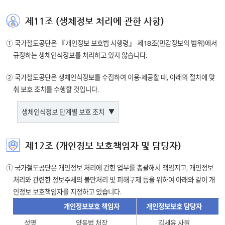
가명정보 처리 단계별 조치
제11조 (생체정보 처리에 관한 사항)
가명정보
① 가명정보 처리 목적을 명확히 설정
처리
① 국가철도공단은 『개인정보 보호법 시행령』 제18조(민감정보의 범위)에서
목적 설정
② 가명정보 처리 목적의 적합성 검토
등 사전준비
③ 계약서, 개인정보 처리방침, 내부 관리계획 등 필요서류
단계별
규정하는 생체인식정보를 처리하고 있지 않습니다.
작성
조치에
② 국가철도공단은 생체인식정보를 수집하여 이용·제공할 때, 아래의 절차에 맞
대한
④ 설정한 목적 달성을 위해 필요한 항목을
춰 보호 조치를 수행할 것입니다.
개인정보파일에서 선정(목적 달성에 필요한 최소
정보를
항목으로)
제공합니다.
처리 대상의
⑤ 위험성 검토 : 가명처리 대상 데이터의 식별 위험성을
생체인식정보 단계별 보호 조치
위험성 검토
분석·평가하여 가명처리 방법 및 수준 반영
⑥ 처리 환경의 식별 위험성 검토 : 활용 형태, 처리 장소,
처리 방법 등 처리 환경에 대한 식별 위험성 검토
생체인식정보 단계별 보호 조치
제12조 (개인정보 보호책임자 및 담당자)
⑦ 식별 위험성 검토 결과보고서 작성
생체인식정보
① 생체인식정보의 필요성 검토
⑧ 식별 위험성 검토 결과를 기반으로 활용 목적 달성에
단계별
① 국가철도공단은 개인정보 처리에 관한 업무를 총괄해서 책임지고, 개인정보
기획·설계
② 개인정보보호 중심 설계(PbD) 적용
필요한 가명처리 방법 및 수준을 정하여 가명처리 계획
단계
③ 대체 수단 마련
보호
처리와 관련한 정보주체의 불만처리 및 피해구제 등을 위하여 아래와 같이 개
가명처리
설정
④ 개인정보 영향평가 수행
조치에
인정보 보호책임자를 지정하고 있습니다.
⑨ '항목별 가명처리계획'을 기반으로 가명처리를 수행
대한
⑤ 적법하게 생체인식정보 수집
개인정보보호 책임자
개인정보보호 담당자
⑩ 생체인식정보 수집·입력 단말에서 처리
수집 단계
⑥ 위·변조된 생체인식정보에 대한 대책 마련
정보를
개인정보
성명
양동범 처장
김세윤 사원
⑪ 가명처리에 대해 결과 적정성을 최종 검토
⑦ 생체인식정보 수집·입력 시 전송구간 보호