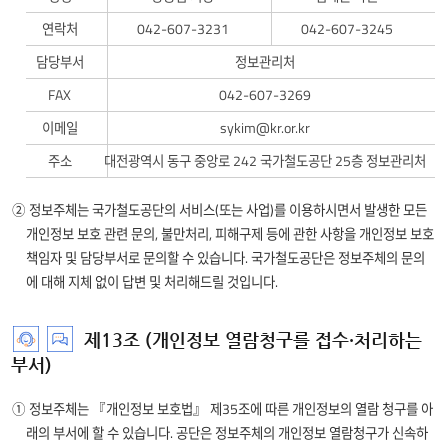
제공합니다.
보호책임자
⑫ 적정성 검토 단계: 1. 필요서류, 2. 처리 목적 적합성, 3.
연락처
042-607-3231
042-607-3245
⑧ 동의받은 목적의 범위 내 이용
적정성 검토
식별 위험성, 4. 가명처리 방법 및
및
이용·제공
⑨ 생체인식정보 통제 수단 제공
수준의 적정성, 5. 가명처리의
담당부서
단계
정보관리처
담당자에
⑩ 생체인식정보 수집·입력 단말에서 처리
적정성, 6. 처리 목적 달성 가능성
대한
FAX
042-607-3269
⑪ 생체인식정보 저장 시 암호화
⑬ 『개인정보 보호법』 제28조의 4에 따라 기술적·
정보를
보관·파기
⑫ 생체인식정보의 파기
이메일
sykim@kr.or.kr
관리적·물리적 안전조치 등 사후관리 이행
제공합니다.
단계
⑬ 원본정보 보관 시 분리보관
안전한 관리
1. 재식별 금지 및 재식별 가능성 모니터링
주소
대전광역시 동구 중앙로 242 국가철도공단 25층 정보관리처
2. 안전조치 시행
⑭ 개인정보 처리방침 공개
상시 점검
3. 가명정보 처리 관련 기록 작성 및 보관
⑮ 개인정보취급자에 대한 관리·감독
② 정보주체는 국가철도공단의 서비스(또는 사업)를 이용하시면서 발생한 모든
개인정보 보호 관련 문의, 불만처리, 피해구제 등에 관한 사항을 개인정보 보호
책임자 및 담당부서로 문의할 수 있습니다. 국가철도공단은 정보주체의 문의
에 대해 지체 없이 답변 및 처리해드릴 것입니다.
제13조 (개인정보 열람청구를 접수·처리하는
부서)
① 정보주체는 『개인정보 보호법』 제35조에 따른 개인정보의 열람 청구를 아
래의 부서에 할 수 있습니다. 공단은 정보주체의 개인정보 열람청구가 신속하