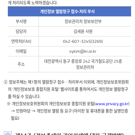
게 처리되도록 노력하겠습니다.
개인정보 열람청구 접수·처리 부서
개인정보
부서명
정보관리처 정보보안부
열람청구
담당자
김세윤 사원
접수
연락처(FAX)
042-607-3245(3269)
·
처리
이메일
sykim@kr.or.kr
부서에
대전광역시 동구 중앙로 242 국가철도공단 25층
대한
주소
정보관리처
정보를
제공합니다.
② 정보주체는 제1항의 열람청구 접수ㆍ처리부서 이외에, 개인정보보호위원회
의 '개인정보보호 종합지원 포털' 웹사이트를 통하여서도 개인정보 열람청구
를 하실 수 있습니다.
※ 개인정보보호위원회의 개인정보보호 종합지원 포털(
www.privacy.go.kr
)
→ 민원마당 → 개인정보 열람 등 요구 (아이핀 및 휴대폰을 통한 실명인증
필요)