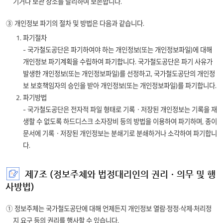
기거나 보관 장소를 달리하여 보존합니다.
휴대폰번호
취득 및 보상에 관한 법률 시행령
제50조의2(고유식별정보의
③ 개인정보 파기의 절차 및 방법은 다음과 같습니다.
처리)
1. 파기절차
처리목적
- 국가철도공단은 파기하여야 하는 개인정보(또는 개인정보파일)에 대해
- 토지보상을 위한 토지소유자
개인정보 파기계획을 수립하여 파기합니다. 국가철도공단은 파기 사유가
정보 확인
발생한 개인정보(또는 개인정보파일)를 선정하고, 국가철도공단의 개인정
[ 개인 ]
보 보호책임자의 승인을 받아 개인정보(또는 개인정보파일)를 파기합니다.
(필수) 성명,
2. 파기방법
주민등록번호,
운영근거
- 국가철도공단은 전자적 파일 형태로 기록ㆍ저장된 개인정보는 기록을 재
휴대폰번호,
- 국유재산법 제30조(사용허가)
생할 수 없도록 하드디스크 소자장비 등의 방법을 이용하여 파기하며, 종이
주소
- 국유재산법 제32조(사용료)
문서에 기록ㆍ저장된 개인정보는 분쇄기로 분쇄하거나 소각하여 파기합니
(선택) 집연락처,
- 국유재산법 시행령 제84조
국유재산
이메일
다.
(고유식별정보의 처리)
임차인 정보
[ 사업자 ]
처리목적
(필수)
제7조 (정보주체와 법정대리인의 권리ㆍ의무 및 행
- 국유재산 운영을 위한 임차인
사업자번호,
사방법)
정보 확인
대표자명,
전화번호, 주소
① 정보주체는 국가철도공단에 대해 언제든지 개인정보 열람·정정·삭제·처리정
(선택) 이메일
지 요구 등의 권리를 행사할 수 있습니다.