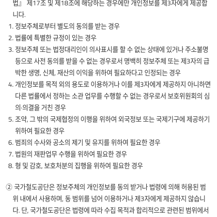
[ 대표자정보 ]
법』 제17조 및 제18조에 해당하는 경우에만 개인정보를 제3자에게 제공합
(선택) 부서,
(선택) 홈페이지
영향평가
필수항목 :
니다.
직책명, 이메일,
주소
수행
사업자등록번호,
전화번호,
1. 정보주체로부터 별도의 동의를 받는 경우
업체명, 대표자명
현황에
운영근거
팩스번호, 휴대폰
2. 법률에 특별한 규정이 있는 경우
선택항목 :
- 전자조달의 이용 및 촉진에
번호, 주소, 지문
대한
[ 대표자정보 ]
3. 정보주체 또는 법정대리인이 의사표시를 할 수 없는 상태에 있거나 주소불명
주민등록번호,
관한 법률 제14조
인식 디바이스
정보를
(필수)
등으로 사전 동의를 받을 수 없는 경우로서 명백히 정보주체 또는 제3자의 급
이메일, 대표자
(자체전자조달시스템의 구축·
키값
제공합니다.
사업자등록번호,
여부
박한 생명, 신체, 재산의 이익을 위하여 필요하다고 인정되는 경우
운영)
업체명,
[ 회원정보-개인 ]
- 전자조달의 이용 및 촉진에
4. 개인정보를 목적 외의 용도로 이용하거나 이를 제3자에게 제공하지 아니하면
전자조달
2015
[ 입찰담당자 ]
대표자명
KR전자조달
관한 법률 제16조(계약 관련 정보
(필수) 아이디,
회원정보
2018
다른 법률에서 정하는 소관 업무를 수행할 수 없는 경우로서 보호위원회의 심
필수항목 : 이름,
(선택) 이메일,
등의 관리 및 제공)
비밀번호, 이름,
의·의결을 거친 경우
주민등록번호
대표자 여부
- 전자조달의 이용 및 촉진에
이메일, 전화번호,
선택항목 : 부서,
5. 조약, 그 밖의 국제협정의 이행을 위하여 외국정보 또는 국제기구에 제공하기
관한 법률 동법 시행령
휴대전화번호,
[ 입찰담당자 ]
전자조달
직책명, 이메일,
위하여 필요한 경우
제9조의2(자체전자조달시스템의
주소
(필수) 이름,
회원정보
전화번호,
구축·운영)
6. 범죄의 수사와 공소의 제기 및 유지를 위하여 필요한 경우
주민등록번호
팩스번호, 휴대폰
[ 회원정보-사업자
[ 회원정보 ]
- 국가를 당사자로 하는 계약에
7. 법원의 재판업무 수행을 위하여 필요한 경우
(선택) 부서,
번호, 주소, 지문
]
회원 탈퇴시
관한 법률 시행규칙 제15조
직책명, 이메일,
8. 형 및 감호, 보호처분의 집행을 위하여 필요한 경우
인식 디바이스
(필수) 아이디,
(입찰참가자격의 등록)
실적증명 발급
전화번호,
키값
[
실적증명
비밀번호,
- 국가를 당사자로 하는 계약에
서비스 제공
팩스번호,
발급이력정보
② 국가철도공단은 정보주체의 개인정보를 동의 받거나 법령에 의해 허용된 범
대표자명, 이메일,
관한 법률 시행령 제116조
[ 토지 소유자
휴대폰 번호,
]
전화번호, 주소,
위 내에서 사용하며, 동 범위를 넘어 이용하거나 제3자에게 제공하지 않습니
(고유식별정보의 처리)
정보 ]
지문 인식
발급 후 10년
회사명, CI값
다. 단, 국가철도공단은 법령에 따라 수집 목적과 합리적으로 관련된 범위에서
디바이스 키값
필수항목 :