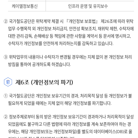
IP주소
확인
제공합니다.
케이엘정보통신
인프라 운영 및 유지보수
[ 사업자 ]
[ 발급이력정보
(필수) 사업자번호,
]
대표자명,
② 국가철도공단은 위탁계약 체결 시 『개인정보 보호법』 제26조에 따라 위탁
(필수) 이름,
전화번호, 주소
업무 수행목적 외 개인정보 처리금지, 안전성 확보조치, 재위탁 제한, 수탁자에
전화번호,
(선택) 이메일
대한 관리·감독, 손해배상 등 책임에 관한 사항을 계약서 등 문서에 명시하고,
전자우편, 주소
수탁자가 개인정보를 안전하게 처리하는지를 감독하고 있습니다.
운영근거
- 공익사업을 위한 토지 등의
③ 위탁업무의 내용이나 수탁자가 변경될 경우에는 지체 없이 본 개인정보 처리
취득 및 보상에 관한 법률 제8조
방침을 통하여 공개하도록 하겠습니다.
(서류의 발급신청)
- 공익사업을 위한 토지 등의
취득 및 보상에 관한 법률 제14조
제6조 (개인정보의 파기)
(토지조서 및 물건조서의 작성)
[ 토지 소유자
- 공익사업을 위한 토지 등의
정보 ]
① 국가철도공단은 개인정보 보유기간의 경과, 처리목적 달성 등 개인정보가 불
취득 및 보상에 관한 법률 시행령
(필수)
필요하게 되었을 때에는 지체 없이 해당 개인정보를 파기합니다.
제7조(토지조서 및 물건조서
토지소유자/
토지 소유자
등의 작성)
관계인의 이름,
② 정보주체로부터 동의 받은 개인정보 보유기간이 경과하거나 처리목적이 달성
정보
- 공익사업을 위한 토지 등의
주민등록번호,
취득 및 보상에 관한 법률 제27조
되었음에도 불구하고 다른 법령에 따라 개인정보를 계속 보존하여야 하는 경
주소, 계좌번호
(토지 및 물건에 관한 조사권등)
우에는, 해당 개인정보(또는 개인정보파일)를 별도의 데이터베이스(DB)로 옮
(선택)
- 공익사업을 위한 토지 등의