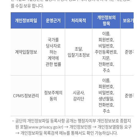
를 수집·보유 합니다.
개인정보의
개인정보파일
운영근거
처리목적
보유기
항목
개인정보의
이름,
수집
국가를
회원번호,
및
당사자로
비밀번호,
조달,
보유
계약입찰정보
하는
주민등록번호,
준영구
입찰기초정보
계약에
지문,
정보에
관한 법률
전화번호,
대해
주소
개인정보파일,
운영근거,
이름,
처리목적,
회원번호,
개인정보의
정보주체의
시공사,
비밀번호,
CPMS정보관리
준영구
동의
감리단
생년월일,
항목,
전화번호,
보유기간에
주소
대한
정보를
공단의 개인정보파일 등록사항 공개는 행정자치부 개인정보보호 종합지
제공
원 포털(www.privacy.go.kr) → 개인정보민원 → 개인정보열람등 요구
→ 개인정보파일 목록검색 메뉴를 통해서도 확인 가능하십니다.