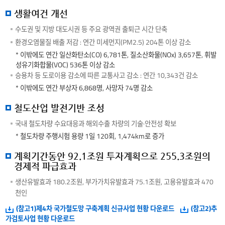
생활여건 개선
수도권 및 지방 대도시권 등 주요 광역권 출퇴근 시간 단축
환경오염물질 배출 저감 : 연간 미세먼지(PM2.5) 204톤 이상 감소
* 이밖에도 연간 일산화탄소(CO) 6,781톤, 질소산화물(NOx) 3,657톤, 휘발
성유기화합물(VOC) 536톤 이상 감소
승용차 등 도로이용 감소에 따른 교통사고 감소 : 연간 10,343건 감소
* 이밖에도 연간 부상자 6,868명, 사망자 74명 감소
철도산업 발전기반 조성
국내 철도차량 수요대응과 해외수출 차량의 기술·안전성 확보
* 철도차량 주행시험 용량 1일 120회, 1,474km로 증가
계획기간동안 92.1조원 투자계획으로 255.3조원의
경제적 파급효과
생산유발효과 180.2조원, 부가가치유발효과 75.1조원, 고용유발효과 470
천인
(참고1)제4차 국가철도망 구축계획 신규사업 현황 다운로드
(참고2)추
가검토사업 현황 다운로드