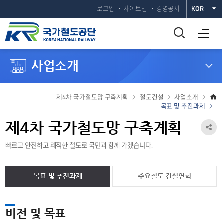
로그인
사이트맵
경영공시
KOR
통
전체메뉴 열기
합
사업소개
검
색
제4차 국가철도망 구축계획
철도건설
사업소개
목표 및 추진과제
창
제4차 국가철도망 구축계획
공
열
빠르고 안전하고 쾌적한 철도로 국민과 함께 가겠습니다.
유
기
하
목표 및 추진과제
주요철도 건설연혁
기
열
목
비전 및 목표
기
표