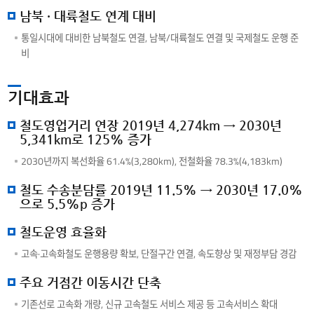
남북 · 대륙철도 연계 대비
통일시대에 대비한 남북철도 연결, 남북/대륙철도 연결 및 국제철도 운행 준
비
기대효과
철도영업거리 연장 2019년 4,274km → 2030년
5,341km로 125% 증가
2030년까지 복선화율 61.4%(3,280km), 전철화율 78.3%(4,183km)
철도 수송분담률 2019년 11.5% → 2030년 17.0%
으로 5.5%p 증가
철도운영 효율화
고속·고속화철도 운행용량 확보, 단절구간 연결, 속도향상 및 재정부담 경감
주요 거점간 이동시간 단축
기존선로 고속화 개량, 신규 고속철도 서비스 제공 등 고속서비스 확대