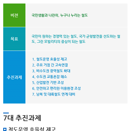
및
비
추
전,
진
비전
국민생활과 나란히, 누구나 누리는 철도
목
과
표,
제
추
진
국민이 원하는 경쟁력 있는 철도, 국가 균형발전을 선도하는 철
목표
과
도, 그린 모빌리티의 중심이 되는 철도
제
에
대
철도운영 효율성 제고
한
주요 거점 간 고속연결
정
비수도권 광역철도 확대
보
수도권 교통혼잡 해소
추진과제
를
산업발전 기반 조성
제
안전하고 편리한 이용환경 조성
공
남북 및 대륙철도 연계 대비
합
니
다.
7대 추진과제
철도운영 효율성 제고