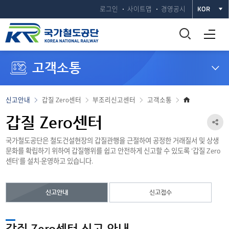
로그인
사이트맵
경영공시
KOR
통
전체메뉴 열기
합
고객소통
검
색
홈
신고안내
갑질 Zero센터
부조리신고센터
고객소통
으
창
로
갑질 Zero센터
공
열
국가철도공단은 철도건설현장의 갑질관행을 근절하여 공정한 거래질서 및 상생
유
문화를 확립하기 위하여 갑질행위를 쉽고 안전하게 신고할 수 있도록 ‘갑질 Zero
하
기
센터’를 설치·운영하고 있습니다.
기
열
신고안내
신고접수
기
갑질 Zero센터 신고 안내