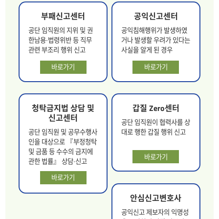
부패신고센터
공익신고센터
공단 임직원의 지위 및 권
공익침해행위가 발생하였
한남용∙법령위반 등 직무
거나 발생할 우려가 있다는
관련 부조리 행위 신고
사실을 알게 된 경우
바로가기
바로가기
청탁금지법 상담 및
갑질 Zero센터
신고센터
공단 임직원이 협력사를 상
공단 임직원 및 공무수행사
대로 행한 갑질 행위 신고
인을 대상으로 『부정청탁
및 금품 등 수수의 금지에
바로가기
관한 법률』 상담∙신고
바로가기
안심신고변호사
공익신고 제보자의 익명성