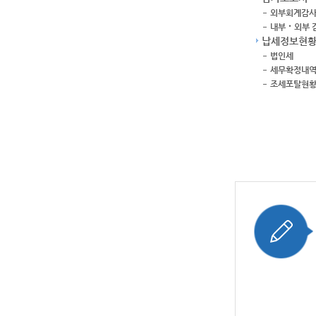
외부회계감
내부‧외부 
납세정보현
법인세
세무확정내
조세포탈현