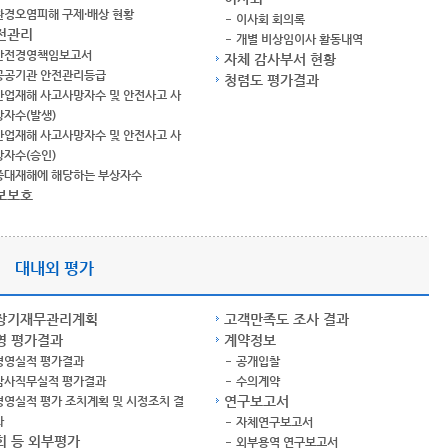
환경오염피해 구제·배상 현황
이사회 회의록
전관리
개별 비상임이사 활동내역
안전경영책임보고서
자체 감사부서 현황
공공기관 안전관리등급
청렴도 평가결과
산업재해 사고사망자수 및 안전사고 사
망자수(발생)
산업재해 사고사망자수 및 안전사고 사
망자수(승인)
중대재해에 해당하는 부상자수
보보호
대내외 평가
장기재무관리계획
고객만족도 조사 결과
영 평가결과
계약정보
경영실적 평가결과
공개입찰
감사직무실적 평가결과
수의계약
연구보고서
경영실적 평가 조치계획 및 시정조치 결
과
자체연구보고서
회 등 외부평가
외부용역 연구보고서