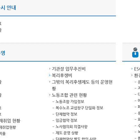
시 안내
요
자
운영
기관장 업무추진비
E
복리후생비
환
황
그밖의 복리후생제도 등의 운영현
황
황
노동조합 관련 현황
노동조합 가입정보
복수노조 교섭창구 단일화 정보
고
단체협약 정보
보
재취업 현황
임금협약 정보
노사협의회 의결사항
 재취업현황
제도 운영 상황
비율
단체협약상 별도 합의 사항