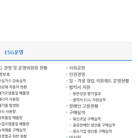
ESG운영
SG 경영 및 운영위원회 현황
사회공헌
경보호
인권경영
일‧가정 양립 지원제도 운영현황
온실가스 감축실적
저공해 자동차 현황
협력사 지원
대기오염물질 배출량
동반성장 평가결과
에너지 사용량
협력사 ESG 지원실적
폐기물 발생량
장애인 고용현황
용수 사용량
구매실적
화학물질 배출량
혁신조달 구매실적
수질오염물질 배출량
중증장애인 생산품 구매실적
녹색제품 구매실적
중소기업 생산품 구매실적
환경법규 위반 현황
이사회