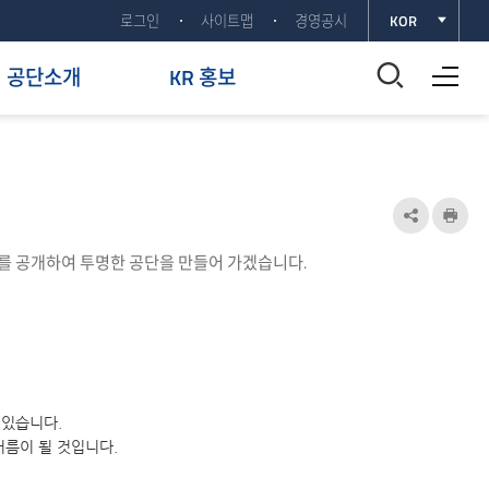
로그인
사이트맵
경영공시
KOR
전체메뉴 열기
통
공단소개
KR 홍보
합
검
색
공
인
유
쇄
창
료를 공개하여 투명한 공단을 만들어 가겠습니다.
하
열
기
기
열
기
 있습니다.
름이 될 것입니다.