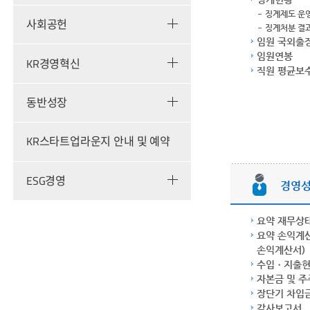
징계제도 운
사회공헌
징계처분 결
임원 국외출
임원연봉
KR경영혁신
직원 평균보
동반성장
KR스타트업라운지 안내 및 예약
ESG경영
경영
요약 재무상
요약 손익계산
손익계산서)
수입ㆍ지출
자본금 및 
장단기 차입
감사보고서