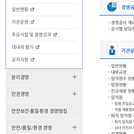
경영공
일반현황
기관운영
경영공시 개
공시별 담당
주요사업 및 경영성과
대내외 평가
기관
공지사항
일반현황
내부규정
윤리경영
임직원수 현
임원현황
신규채용 현
인권경영
임직원
임원 모집공
안전보건·품질·환경 경영방침
직원 채용정
퇴직 임직원 
퇴직 임직원
안전/품질/환경 경영
남녀 이직자 
징계현황