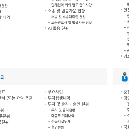
단체협약 외의 별도 합의사항
영현황
안
소송 및 법률자문 현황
과
소송 및 소송대리인 현황
장 내역
고문변호사 및 법률자문 현황
AI 활용 현황
수
정
성과
태표
주요사업
중
서 (또는 요약 포괄
투자집행내역
경
투자 및 출자‧출연 현황
현황
투자 및 출자현황
주주현황
대규모 거래내역
신규시설투자
금현황
국
출연현황