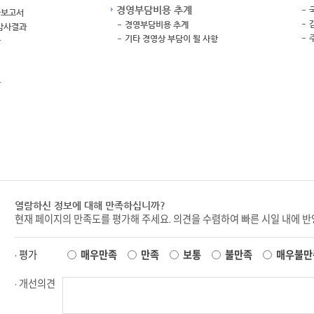
경영부담비용 추계
사보고서
경영부담비용 추계
감사결과
기타 경영상 부담이 될 사항
황
역
황
열람하신 정보에 대해 만족하십니까?
현재 페이지의 만족도를 평가해 주세요. 의견을 수렴하여 빠른 시일 내에 
· 평가
매우만족
만족
보통
불만족
매우불만
· 개선의견