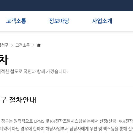
고객소통
정보마당
사업소개
홈
급청구
고객소통
으
로
차
적한 철도로 국민과 함께 가겠습니다.
구 절차안내
 청구는 원칙적으로 CPMS 및 KR전자조달시스템을 통해서 신청(선금→KR전
 계약이 아닌 경우에 한하여 해당사업부서 담당자에게 우편 및 팩스등을 통해 신