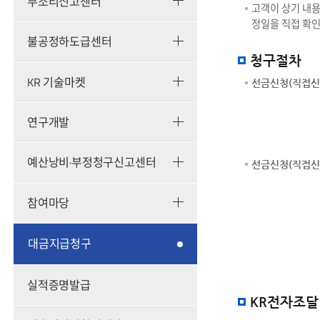
부조리신고센터
고객이 상기 내용
정일을 직접 확인
불공정하도급센터
청구절차
KR 기술마켓
선금신청(직접신
연구개발
예산낭비·부정청구신고센터
선금신청(직접신
참여마당
대금지급청구
실적증명발급
KR전자조달