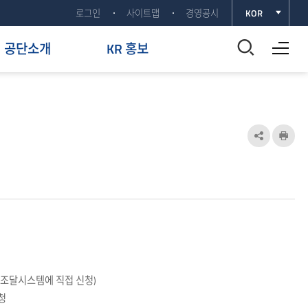
로그인
사이트맵
경영공시
KOR
전체메뉴 열기
통
공단소개
KR 홍보
합
검
색
공
인
유
쇄
창
하
열
기
기
열
기
자조달시스템에 직접 신청)
청