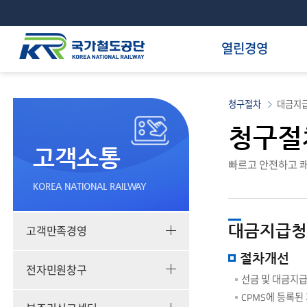
열린경영
청구절차
대금지
청구절
고객소통
빠르고 안전하고 쾌
KOREA NATIONAL RAILWAY
대금지급청
고객만족경영
절차개선
전자민원창구
선금 및 대금지급
CPMS에 등록된