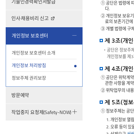
기술인경력확인서발급
정보를
① 공단은 법령에 
제공합니다.
다.
② 개인정보 보유기
인사·채용비리 신고
료의 보존기간에 
③ 개별 법령에 구
개인정보 보호센터
제 3조(개인
공단은 정보주체
개인정보 보호센터 소개
개인정보를 제3
개인정보 처리방침
제 4조(개
① 공단은 위탁계약 
정보주체 권리보장
관한 사항을 계약
② 위탁업무의 내용
방문예약
제 5조(정
① 정보주체는 공단
작업중지 요청제(Safety-NOW)
1. 개인정보 열
2. 오류 등이 