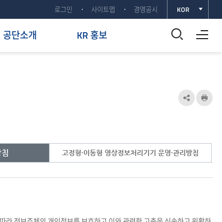
로그인
사이트맵
경영공시
KOR
전체메뉴 열기
통
공단소개
KR 홍보
합
검
색
공
인
유
쇄
창
하
열
기
방침
고정형·이동형 영상정보처리기기 운영·관리방침
기
열
기
에 따라 정보주체의 개인정보를 보호하고 이와 관련한 고충을 신속하고 원활하