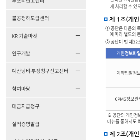
부조리신고센터
게 처리할 수 있
불공정하도급센터
제 1조(개
① 공단은 다음의 
에 따라 별도의 
KR 기술마켓
② 공단이 법 제3
연구개발
개인정보파
개인정보의
수집
예산낭비·부정청구신고센터
계약입찰정
및
보유
정보에
참여마당
대해
개인정보파일,
CPMS정보관
운영근거,
대금지급청구
처리목적,
※ 공단의 개인정보
개인정보의
메뉴를 통해서도 
실적증명발급
항목,
보유기간에
제 2조(개
대한