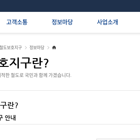
고객소통
정보마당
사업소개
홈
철도보호지구
정보마당
으
로
호지구란?
적한 철도로 국민과 함께 가겠습니다.
구란?
구 안내