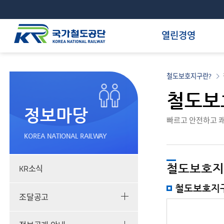
열린경영
철도보호지구란?
철도보
정보마당
빠르고 안전하고 쾌
KOREA NATIONAL RAILWAY
철도보호지
KR소식
철도보호지
조달공고