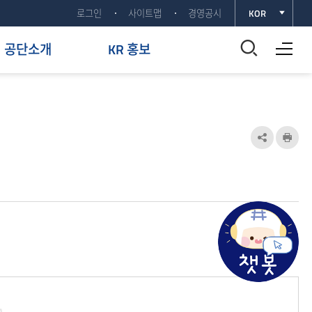
로그인
사이트맵
경영공시
KOR
전체메뉴 열기
통
공단소개
KR 홍보
합
검
색
공
인
유
쇄
창
하
열
기
기
열
기