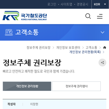
로그인
사이트맵
경영공시
KOR
통
전체메뉴 열기
합
고객소통
검
색
정보주체 권리보장
개인정보 보호센터
고객소통
개인정보 관리현황(목록)
창
정보주체 권리보장
공
열
빠르고 안전하고 쾌적한 철도로 국민과 함께 가겠습니다.
유
기
하
개인정보 관리현황
정보주체 권리행사
기
열
기
작성자
이창현