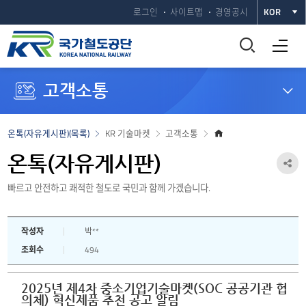
로그인
사이트맵
경영공시
KOR
통
전체메뉴 열기
합
고객소통
검
색
홈
온톡(자유게시판)(목록)
KR 기술마켓
고객소통
으
창
로
온톡(자유게시판)
공
열
빠르고 안전하고 쾌적한 철도로 국민과 함께 가겠습니다.
유
하
기
작성자
박**
기
조회수
494
열
기
2025년 제4차 중소기업기술마켓(SOC 공공기관 협
의체) 혁신제품 추천 공고 알림