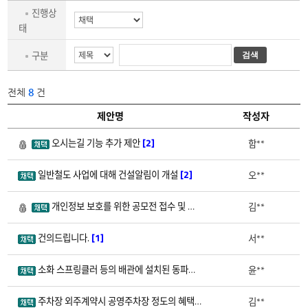
고
객
진행상
제
태
안
에
대
구분
검색
한
진
행
상
검
태
전체
8
건
색
와
제
번호
제안명
작성자
목,
내
고
용,
객
오시는길 기능 추가 제안
[2]
8
함**
2
작
제
성
안
자
센
등
일반철도 사업에 대해 건설알림이 개설
[2]
7
오**
2
터
을
:
선
고
택
객
개인정보 보호를 위한 공모전 접수 및 관리방법 개선
[2]
6
김**
2
하
제
여
안
검
센
색
건의드립니다.
[1]
5
서**
2
터
할
에
수
대
있
해
소화 스프링클러 등의 배관에 설치된 동파방지용 열선 대체품 제안
[1]
4
윤**
2
다.
번
호,
제
주차장 외주계약시 공영주차장 정도의 혜택을 제공
[1]
목,
3
김**
2