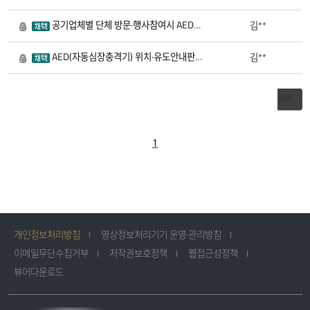
작
성
자,
공기업체별 단체 방문·행사참여시 AED지참을 통한 임직원안전도 제고방안
2
김**
2
조
회
수,
작
AED(자동심장충격기) 위치·유도안내판 설치를 통한 인명피해 최소화 방안
1
김**
2
성
일
에
대
등록
한
정
보
를
제
1
공
합
니
다.
개인정보처리방침
영상정보처리기기 운영·관리방침
이메일무단수집거부
저작권보호정책
웹접근성정책
뷰어다운로드