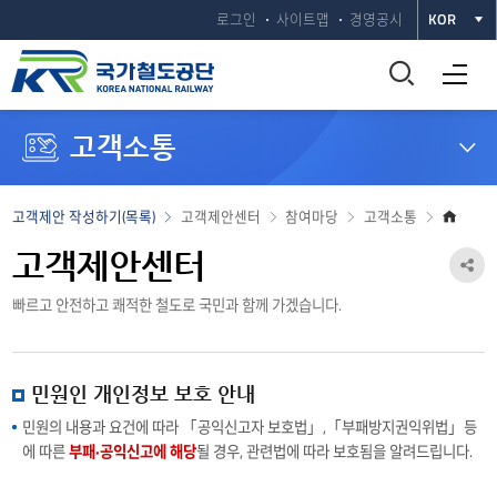
로그인
사이트맵
경영공시
KOR
통
전체메뉴 열기
합
고객소통
검
색
홈
고객제안 작성하기(목록)
고객제안센터
참여마당
고객소통
으
창
로
고객제안센터
공
열
빠르고 안전하고 쾌적한 철도로 국민과 함께 가겠습니다.
유
하
기
기
민원인 개인정보 보호 안내
열
민원의 내용과 요건에 따라 「공익신고자 보호법」,「부패방지권익위법」등
에 따른
부패·공익신고에 해당
될 경우, 관련법에 따라 보호됨을 알려드립니다.
기