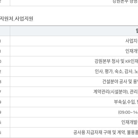
2
강원본부 경영
지원처.사업지원
1
사업지
1
인재개
0
강원본부 청사 및 KR인
2
인사, 평가, 숙소, 감사, 
8
건설분야 공사 및 용
7
계약관리(시설분야), 관리
9
부속실,수입,
9
(09:00~1
5
인재개발
5
공사용 지급자재 구매 및 계약, 불용품