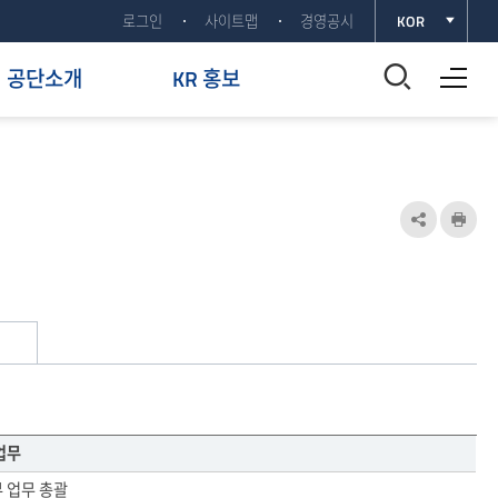
로그인
사이트맵
경영공시
KOR
전체메뉴 열기
통
공단소개
KR 홍보
합
검
색
공
인
유
쇄
창
하
열
기
기
열
기
업무
 업무 총괄