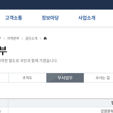
고객소통
정보마당
사업소개
홈
부
지역본부
공단소개
으
로
부
적한 철도로 국민과 함께 가겠습니다.
부서업무
조직도
오시는 길
1
강원본부