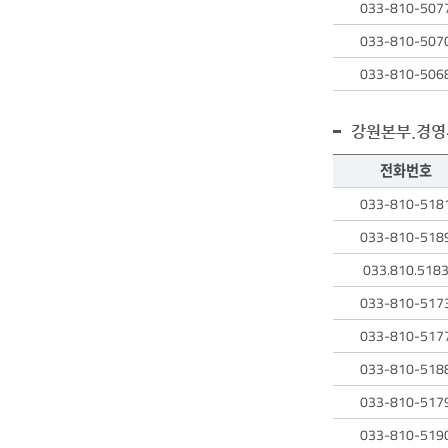
033-810-507
033-810-507
033-810-506
강원본부.경영
전화번호
직원
033-810-518
검색
테이블에는
033-810-518
검색된
033.810.518
직원의
성명,
033-810-517
전화번호,
033-810-517
업무에
대한
033-810-518
정보를
확인할
033-810-517
수
033-810-519
있습니다.