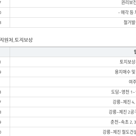
7
권리보전
0
- 매각 등
8
철거발
지원처.토지보상
1
토지보상
9
용지매수 및
3
여주
3
도담~영천 1
7
강릉~제진 4
8
강릉~제진 2공
9
춘천~속초 2, 
0
강릉~제진 철도건