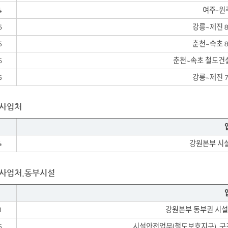
4
여주-원
6
강릉~제진 
5
춘천~속초 
6
춘천~속초 철도건설
5
강릉~제진 
설사업처
4
강원본부 시
사업처.동부시설
1
강원본부 동부권 시
5
시설안전업무(철도보호지구), 