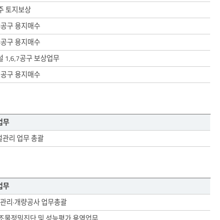
주 토지보상
8공구 용지매수
8공구 용지매수
 1,6,7공구 보상업무
7공구 용지매수
업무
설관리 업무 총괄
업무
설관리·개량공사 업무총괄
구조물정밀진단 및 성능평가 용역업무