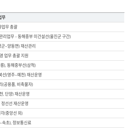
업무
야업무 총괄
 관리업무 - 동해중부 미건설선(울진군 구간)
평군~양동면) 재산관리
영 업무 총괄 지원
릉), 동해중부선(삼척)
경북선(영주~예천) 재산운영
리(공용품, 비축물자)
천, 단양) 재산운영
, 정선선 재산운영
각(중앙선 외)
~속초), 정보통신료