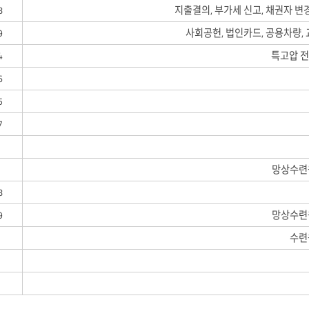
8
지출결의, 부가세 신고, 채권자 변
9
사회공헌, 법인카드, 공용차량, 
4
특고압 
6
5
7
망상수련
8
9
망상수련
수련