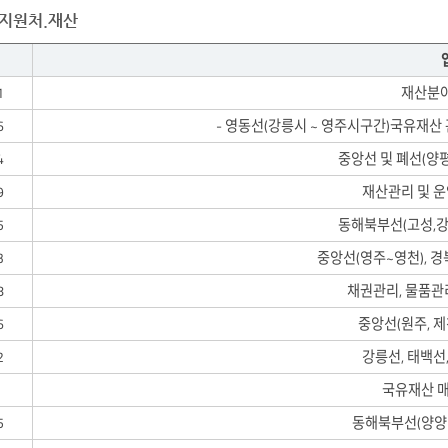
지원처.재산
1
재산분
6
- 영동선(강릉시 ~ 영주시구간)국유재산
4
중앙선 및 폐선(양
9
재산관리 및 운
5
동해북부선(고성,강
3
중앙선(영주~영천), 
8
채권관리, 물품관
6
중앙선(원주, 제
2
강릉선, 태백선
국유재산 매
5
동해북부선(양양