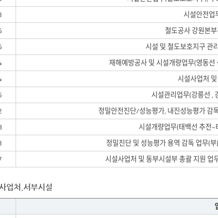
3
시설안전업무
6
철도공사 강원본부
6
시설 및 철도보호지구 관리
4
재해예방공사 및 시설개량업무(영동선 석
4
시설사업처 및
5
시설관리업무(강릉선 , 
2
정밀안전진단/성능평가, 내진성능평가 감독
8
시설개량업무(태백선 추전~태
3
정밀진단 및 성능평가 용역 감독 업무(부
7
시설사업처 및 동부시설부 총괄 지원 업무,
사업처.서부시설