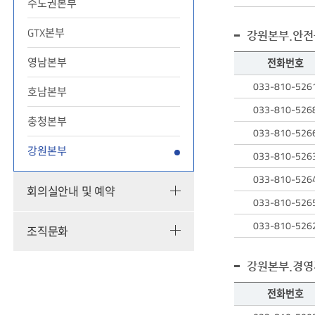
수도권본부
검색
테이블에는
GTX본부
검색된
강원본부.안전
직원의
성명,
영남본부
전화번호
전화번호,
직원
033-810-526
업무에
호남본부
검색
대한
테이블에는
033-810-526
정보를
충청본부
검색된
확인할
033-810-526
직원의
수
강원본부
성명,
033-810-526
있습니다.
전화번호,
033-810-526
업무에
회의실안내 및 예약
대한
033-810-526
정보를
확인할
033-810-526
조직문화
수
있습니다.
강원본부.경
전화번호
직원