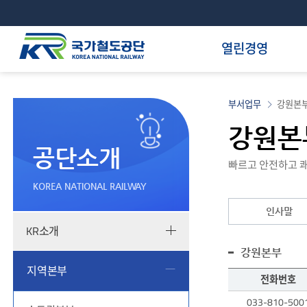
열린경영
부서업무
강원본
강원본
공단소개
빠르고 안전하고 쾌
KOREA NATIONAL RAILWAY
인사말
KR소개
부
강원본부
서
지역본부
업
전화번호
무
직원
033-810-500