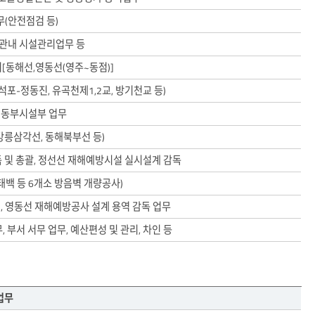
(안전점검 등)
관내 시설관리업무 등
[동해선,영동선(영주~동점)]
포-정동진, 유곡천제1,2교, 방기천교 등)
 동부시설부 업무
강릉삼각선, 동해북부선 등)
 및 총괄, 정선선 재해예방시설 실시설계 감독
백 등 6개소 방음벽 개량공사)
), 영동선 재해예방공사 설계 용역 감독 업무
 부서 서무 업무, 예산편성 및 관리, 차인 등
업무