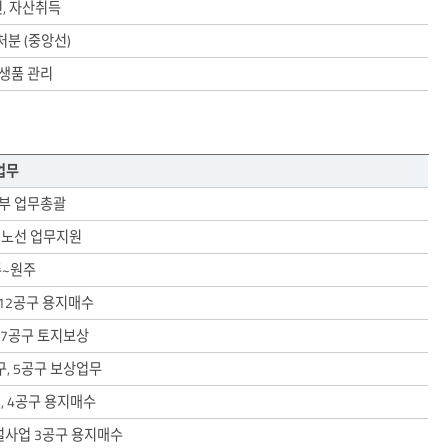
, 자산취득
 처분 (중앙선)
생품 관리
업무
부 업무총괄
 노선 업무지원
~원주
~12공구 용지매수
, 7공구 토지보상
구, 5공구 보상업무
3, 4공구 용지매수
설사업 3공구 용지매수