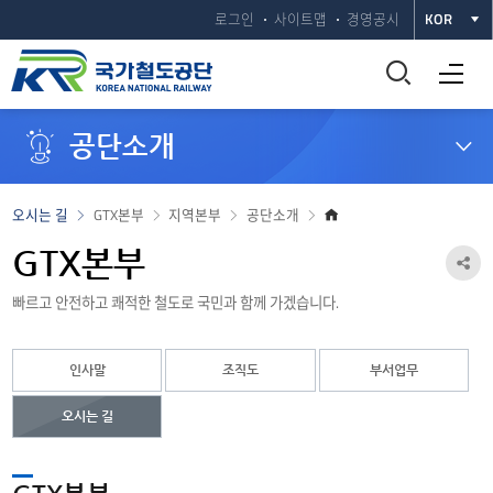
로그인
사이트맵
경영공시
KOR
통
전체메뉴 열기
합
공단소개
검
색
홈
오시는 길
GTX본부
지역본부
공단소개
으
창
로
GTX본부
공
열
빠르고 안전하고 쾌적한 철도로 국민과 함께 가겠습니다.
유
하
기
인사말
조직도
부서업무
기
열
오시는 길
기