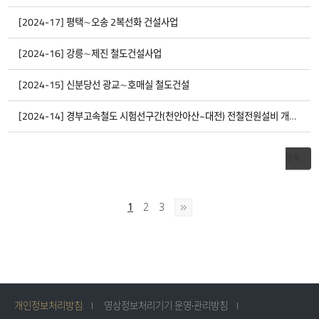
사
업
17
[2024-17] 평택∼오송 2복선화 건설사업
0
에
대
해
16
[2024-16] 강릉∼제진 철도건설사업
0
번
호,
제
목,
15
[2024-15] 신분당선 광교∼호매실 철도건설
0
사
업
부
14
[2024-14] 경부고속철도 시험선구간(천안아산~대전) 전철전원설비 개량사업
0
서,
담
당
자,
연
등록
락
처,
첨
부
에
1
2
3
대
한
정
보
를
제
공
합
니
다.
개인정보처리방침
영상정보처리기기 운영·관리방침