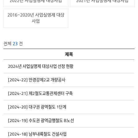
2022년 사업실명제 대상사업
2021년 사업실명제 대상사업
2016~2020년 사업실명제 대상
사업
검
전체
23
건
색
번호
제목
2024
년
23
2024년 사업실명제 대상사업 선정 현황
사
업
실
22
[2024-22] 만경강제2교 개량공사
0
명
제
대
상
21
[2024-21] 제2철도교통관제센터 구축
제
0
사
업:
2024
20
[2024-20] 대구권 광역철도 1단계
0
년
사
업
19
[2024-19] 수도권 광역급행철도 B노선
이
0
실
명
제
대
18
[2024-18] 남부내륙철도 건설사업
0
상