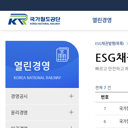
열린경영
ESG채권발행(목록)
ESG
열린경영
빠르고 안전하고 쾌
KOREA NATIONAL RAILWAY
전체
7
건
경영공시
번호
ESG
채
7
국가
권
윤리경영
발
행:
6
국가
ESG