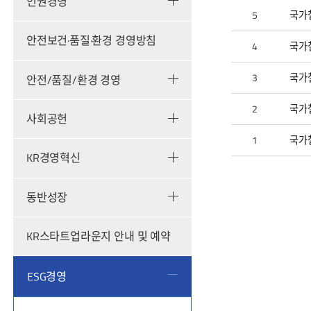
채
인권경영
권
5
국가
발
행
에
안전보건·품질·환경 경영방침
4
국가
대
해
번
호,
3
국가철
안전/품질/환경 경영
제
목,
작
2
국가
성
사회공헌
자,
조
1
국가철
회
수,
KR경영혁신
작
성
일
에
동반성장
대
한
정
보
KR스타트업라운지 안내 및 예약
를
제
공
합
ESG경영
니
다.