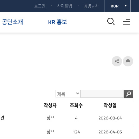
로그인
사이트맵
경영공시
KOR
전체메뉴 열기
통
공단소개
KR 홍보
합
검
색
공
인
유
쇄
창
하
열
기
기
작성자
조회수
작성일
열
기
의견
장**
4
2026-08-04
장**
124
2026-04-06