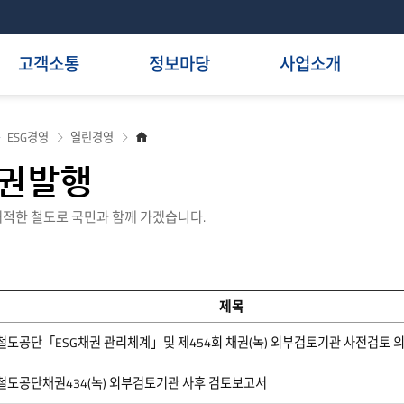
고객소통
정보마당
사업소개
홈
ESG경영
열린경영
으
로
채권발행
적한 철도로 국민과 함께 가겠습니다.
제목
철도공단「ESG채권 관리체계」및 제454회 채권(녹) 외부검토기관 사전검토 
철도공단채권434(녹) 외부검토기관 사후 검토보고서