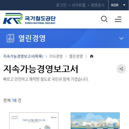
로그인
사이트맵
경영공시
KOR
통
전체메뉴 열기
합
열린경영
검
색
홈
지속가능경영보고서(목록)
ESG경영
열린경영
으
창
로
지속가능경영보고서
공
열
빠르고 안전하고 쾌적한 철도로 국민과 함께 가겠습니다.
유
하
기
검
기
전체
18
건
색
열
기