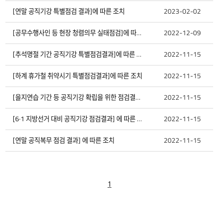
강
자
7
대외
[연말 공직기강 특별점검 결과]에 따른 조치
우광석
1172
2023-02-02
료
실:
공
직
6
대내
[공무수행사인 등 현장 청렴의무 실태점검]에 따른 조치
우광석
1126
2022-12-09
기
강
자
5
대외
[추석명절 기간 공직기강 특별점검결과]에 따른 조치
우광석
1067
2022-11-15
료
실
에
4
대외
[하계 휴가철 취약시기 특별점검결과]에 따른 조치
우광석
1122
2022-11-15
대
해
번
호,
3
대외
[을지연습 기간 등 공직기강 확립을 위한 점검결과]에 따른 조치
우광석
1190
2022-11-15
구
분,
제
2
대외
[6·1 지방선거 대비 공직기강 점검결과] 에 따른 조치
우광석
1165
2022-11-15
목,
작
성
1
대외
[연말 공직복무 점검 결과] 에 따른 조치
우광석
1134
2022-11-15
자,
조
회
수,
작
성
일,
첨
1
부
에
대
한
정