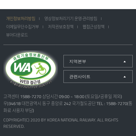
보
를
제
공
합
개인정보처리방침
영상정보처리기기 운영·관리방침
니
다.
이메일무단수집거부
저작권보호정책
웹접근성정책
뷰어다운로드
지역본부
관련사이트
고객센터 1588-7270 상담시간 09:00 ~ 18:00 (토요일/공휴일 제외)
우)34618 대전광역시 동구 중앙로 242 국가철도공단 TEL : 1588-7270(통
화료 사용자 부담)
COPYRIGHT(C) 2020 BY KOREA NATIONAL RAILWAY. ALL RIGHTS
RESERVED.