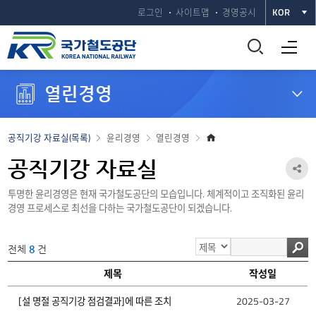
로그인
사이트맵
경영공시
KOR
통
전체메뉴 열기
합
열린경영
검
색
홈
공직기강 자료실(목록)
윤리경영
열린경영
으
창
로
공직기강 자료실
공
열
투명한 윤리경영은 현재 국가철도공단의 모습입니다. 체계적이고 조직화된 윤리
유
경영 프로세스로 최선을 다하는 국가철도공단이 되겠습니다.
하
기
기
전체
8
건
열
번호
구분
제목
작성자
조회수
작성일
기
공
직
8
대내
[설 명절 공직기강 점검결과]에 따른 조치
우광석
502
2025-03-27
기