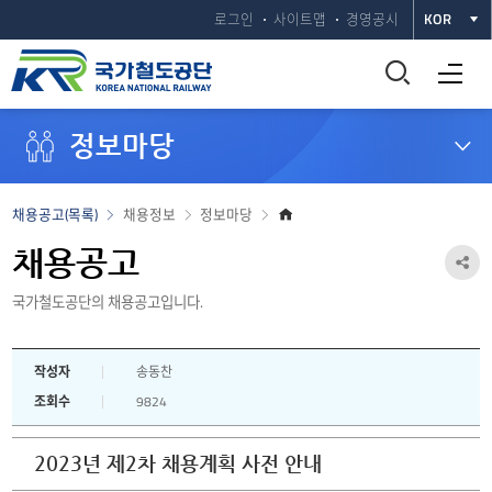
로그인
사이트맵
경영공시
KOR
통
전체메뉴 열기
합
정보마당
검
색
홈
채용공고(목록)
채용정보
정보마당
으
창
로
채용공고
공
열
국가철도공단의 채용공고입니다.
유
하
기
작성자
송동찬
기
조회수
9824
열
기
2023년 제2차 채용계획 사전 안내