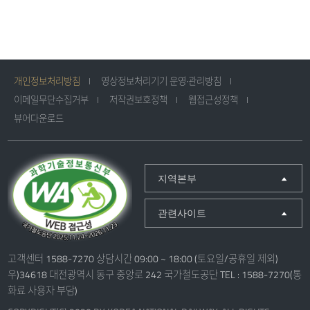
개인정보처리방침
영상정보처리기기 운영·관리방침
이메일무단수집거부
저작권보호정책
웹접근성정책
뷰어다운로드
지역본부
관련사이트
고객센터 1588-7270 상담시간 09:00 ~ 18:00 (토요일/공휴일 제외)
우)34618 대전광역시 동구 중앙로 242 국가철도공단 TEL : 1588-7270(통
화료 사용자 부담)