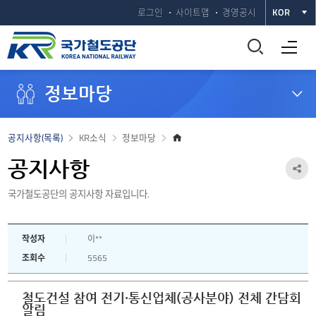
로그인
사이트맵
경영공시
KOR
통
전체메뉴 열기
합
정보마당
검
색
홈
공지사항(목록)
KR소식
정보마당
으
창
로
공지사항
공
열
국가철도공단의 공지사항 자료입니다.
유
하
기
작성자
이**
기
조회수
5565
열
기
철도건설 참여 전기·통신업체(공사분야) 전체 간담회
알림