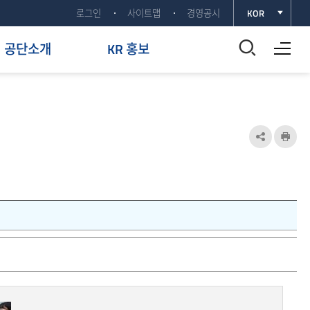
로그인
사이트맵
경영공시
KOR
전체메뉴 열기
통
공단소개
KR 홍보
합
검
색
공
인
유
쇄
창
하
열
기
기
열
기