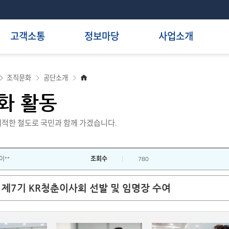
고객소통
정보마당
사업소개
홈
조직문화
공단소개
으
로
화 활동
적한 철도로 국민과 함께 가겠습니다.
이**
조회수
780
제7기 KR청춘이사회 선발 및 임명장 수여