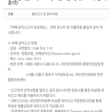
플릿)
구분
클린신고 및 윤리자료
「부패·공익신고자 보호제도」 관련 포스터 및 리플릿을 붙임과 같이 게
시합니다.
ㅁ 부패·공익신고 방법
- 상담 : 국번없이 1398 또는 110
- 인터넷 : 청렴포털_부패공익신고(www.clean.go.kr)
- 팩스 : 044-200-7972
- 방문·우편 : (세종) 세종시 도움5로 20, 국민권익위원회 종합민원상담센
터
(서울) 서울시 종로구 사직로8길 60, 국민권익위원회 정부
합동민원센터
* 신고자의 인적사항을 알리고 싶지 않으시다면 변호사를 통한 비실명 대
리신고 제도를 이용하시기 바랍니다.
* 내부신고자는 국민권익위원회 비실명 대리신고 자문변호사단을 통해
무료로 법률상담과 대리신고가 가능합니다.
(자문변호사단 명단은 청렴포털_부패공익신고(www.clean.go.kr)에