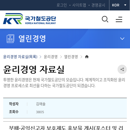
로그인
사이트맵
경영공시
KOR
통
전체메뉴 열기
합
열린경영
검
색
홈
윤리경영 자료실(목록)
윤리경영
열린경영
으
창
로
윤리경영 자료실
공
열
투명한 윤리경영은 현재 국가철도공단의 모습입니다. 체계적이고 조직화된 윤리
유
경영 프로세스로 최선을 다하는 국가철도공단이 되겠습니다.
하
기
기
작성자
김애솔
열
조회수
3805
기
부패·공익신고자 보호제도 홍보물 게시(포스터 및 리