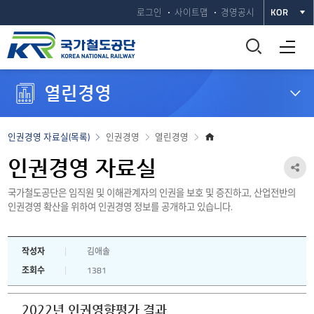
로그인
사이트맵
경영공시
KOR
통
전체메뉴 열기
합
열린경영
검
색
홈
인권경영 자료실(목록)
인권경영
열린경영
으
창
로
인권경영 자료실
공
열
국가철도공단은 임직원 및 이해관계자의 인권을 보호 및 증진하고, 산업전반의
유
인권경영 확산을 위하여 인권경영 정보를 공개하고 있습니다.
하
기
기
작성자
김애솔
열
조회수
1381
기
2022년 인권영향평가 결과