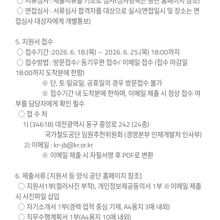
○ 서류심사 : 제출서류를 기초로 심사(심사항목은 공단 홈페이지 참조)
○ 면접심사 : 서류심사 합격자를 대상으로 실시(면접일시 및 장소는 면
접심사 대상자에게 개별통보)
5. 지원서 접수
○ 접수기간 :2026. 6. 18.(목) ∼ 2026. 6. 25.(목) 18:00까지
○ 접수방법 : 방문접수/ 등기우편 접수/ 이메일 접수 (접수 마감일
18:00까지 도착분에 한함)
※ 단, 토·일요일, 공휴일의 경우 방문접수 불가
※ 접수기간 내 도착분에 한하며, 이메일 제출 시 정상 접수 여
부를 담당자에게 확인 필수
○ 접 수 처
1) (34618) 대전광역시 동구 중앙로 242 (24층)
국가철도공단 임원추천위원회 (경영본부 인재개발처 인사부)
2) 이메일 : kr-jb@kr.or.kr
※ 이메일 제출 시 자필서명 후 PDF로 변환
6. 제출서류 [지원서 등 양식 공단 홈페이지 참조]
○ 지원서1부(컬러사진 부착), 개인정보제공동의서 1부 ※이메일 제출
시 사진파일 삽입
○ 자기소개서 1부(경력·업적 중심 기재, A4용지 3매 내외)
○ 직무수행계획서 1부(A4용지 10매 내외)