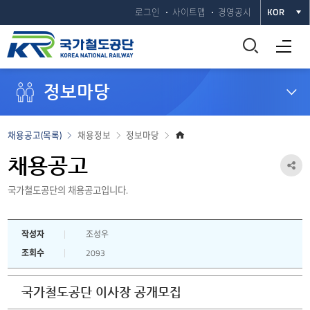
로그인
사이트맵
경영공시
KOR
통
전체메뉴 열기
합
정보마당
검
색
홈
채용공고(목록)
채용정보
정보마당
으
창
로
채용공고
공
열
국가철도공단의 채용공고입니다.
유
하
기
작성자
조성우
기
조회수
2093
열
기
국가철도공단 이사장 공개모집