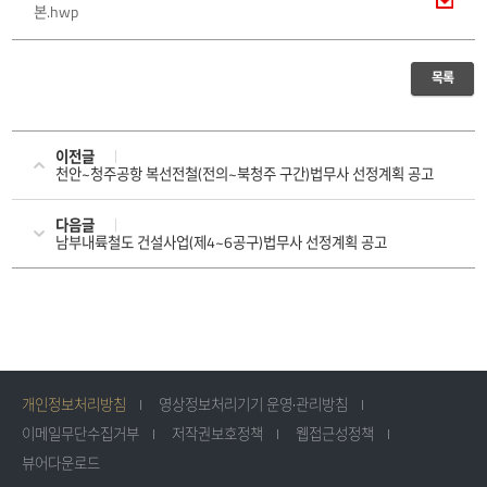
본.hwp
목록
이전글
천안~청주공항 복선전철(전의~북청주 구간)법무사 선정계획 공고
다음글
남부내륙철도 건설사업(제4~6공구)법무사 선정계획 공고
개인정보처리방침
영상정보처리기기 운영·관리방침
이메일무단수집거부
저작권보호정책
웹접근성정책
뷰어다운로드