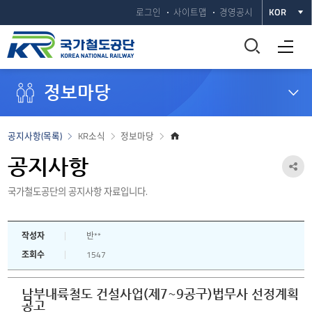
로그인
사이트맵
경영공시
KOR
통
전체메뉴 열기
합
정보마당
검
색
홈
공지사항(목록)
KR소식
정보마당
으
창
로
공지사항
공
열
국가철도공단의 공지사항 자료입니다.
유
하
기
작성자
반**
기
조회수
1547
열
기
남부내륙철도 건설사업(제7~9공구)법무사 선정계획
공고