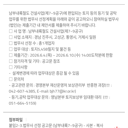
남부내륙철도 건설사업(제7~9공구)에 편입되는 토지 등의 등기 및 공탁
업무를 위한 법무사 선정계획을 아래와 같이 공고하오니 참여하실 법무사
(법인)는 제출기간 내 제안서를 제출하여 주시기 바랍니다.
□ 사 업 명 : 남부내륙철도 건설사업(제7~9공구)
□ 사업 소재지 : 경남 진주시, 고성군, 통영시, 거제시 일원
□ 법무사 선정 수 : 총1개업자
□ 업무 대상 : 토지5,458필지 및 물건 등
□ 제출기간 : 2026.6.4.(목) ~ 2026.6.10.(수) 14:00도착분에 한함
□ 참가자격 및 기타 : 공고문 참조
□ 기타사항
- 설계변경에 따라 업무대상은 증감 될 수 있음
□ 문의처
- 공고관련 문의 : 경영본부 재산운영처 보상관리부 반종현 과장(☏ :
042-607-4385, E-mail: bjh77@kr.or.kr)
- 등기,공탁 업무대상 문의 : 영남본부 토지보상부 임대환 대리 (☏ :
051-664-5159)
첨부파일
붙임2-3.법무사 선정 공고문 (남부내륙7~9공구) - 사본 - 복사