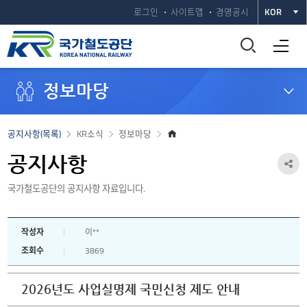
로그인
사이트맵
경영공시
KOR
통
전체메뉴 열기
합
정보마당
검
색
홈
공지사항(목록)
KR소식
정보마당
으
창
로
공지사항
공
열
국가철도공단의 공지사항 자료입니다.
유
하
기
작성자
이**
기
조회수
3869
열
기
2026년도 사업실명제 국민신청 제도 안내