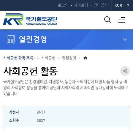
로그인
사이트맵
경영공시
KOR
통
전체메뉴 열기
합
열린경영
검
색
홈
사회공헌 활동(목록)
사회공헌
열린경영
으
창
로
사회공헌 활동
공
열
국가철도공단은 환경캠페인, 자원봉사, 농촌과 소외계층에 대한 나눔 행사 등 비
유
영리 사회참여 활동을 통하여 공단과 지역사회의 지속적인 유대강화에 노력하고
하
기
있습니다.
기
열
작성자
관리자
조회수
3827
기