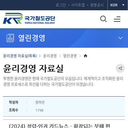
로그인
사이트맵
경영공시
KOR
통
전체메뉴 열기
합
열린경영
검
색
홈
윤리경영 자료실(목록)
윤리경영
열린경영
으
창
로
윤리경영 자료실
공
열
투명한 윤리경영은 현재 국가철도공단의 모습입니다. 체계적이고 조직화된 윤리
유
경영 프로세스로 최선을 다하는 국가철도공단이 되겠습니다.
하
기
기
작성자
장하은
열
조회수
1798
기
(2024) 청렴·인권 카드뉴스 - 확장되는 부패 편