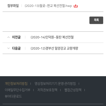
첨부파일
(2020-13)월곶~판교 복선전철.hwp
목록
이전글
(2020-14)인덕원~동탄 복선전철
다음글
(2020-12)경부선 밀양강교 교량개량
개인정보처리방침
영상정보처리기기 운영·관리방침
이메일무단수집거부
저작권보호정책
웹접근성정책
뷰어다운로드