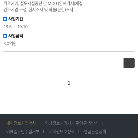
튀르키예, 철도시설공단 간 MOU (양해각서)체결
컨소시엄 구성, 현지조사 및 학술(문헌)조사
사업기간
19.6. ~ 19.10.
사업금액
3.0억원
등록
1
개인정보처리방침
영상정보처리기기 운영·관리방침
이메일무단수집거부
저작권보호정책
웹접근성정책