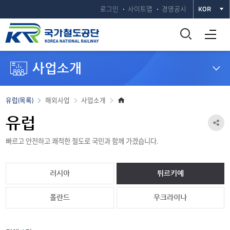
로그인
사이트맵
경영공시
KOR
통
전체메뉴 열기
합
사업소개
검
색
홈
유럽(목록)
해외사업
사업소개
으
창
로
유럽
공
열
빠르고 안전하고 쾌적한 철도로 국민과 함께 가겠습니다.
유
하
기
러시아
튀르키예
기
열
폴란드
우크라이나
기