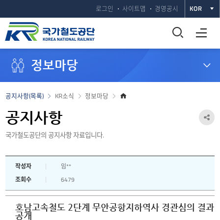
로그인
사이트맵
경영공시
KOR
통
전체메뉴 열기
합
정보마당
검
색
홈
공지사항(목록)
KR소식
정보마당
으
창
로
공지사항
공
열
국가철도공단의 공지사항 자료입니다.
유
하
기
작성자
임**
기
조회수
6479
열
기
호남고속철도 2단계 무안공항지하역사 경관심의 결과
공개