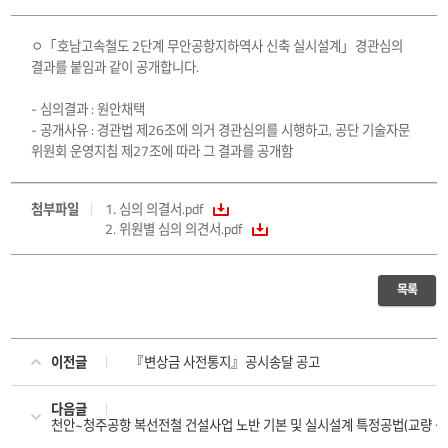
ㅇ「호남고속철도 2단계 무안공항지하역사 신축 실시설계」경관심의
결과를 붙임과 같이 공개합니다.
- 심의결과 : 원안채택
- 공개사유 : 경관법 제26조에 의거 경관심의를 시행하고, 공단 기술자문
위원회 운영지침 제27조에 따라 그 결과를 공개함
첨부파일
1. 심의 의결서.pdf
2. 위원별 심의 의견서.pdf
목록
이전글
『변상금 사전통지』공시송달 공고
다음글
천안~청주공항 복선전철 건설사업 노반 기본 및 실시설계 특정공법(교량 상부