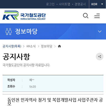
로그인
사이트맵
경영공시
KOR
통
전체메뉴 열기
합
정보마당
검
색
홈
공지사항(목록)
KR소식
정보마당
으
창
로
공지사항
공
열
국가철도공단의 공지사항 자료입니다.
유
하
기
작성자
예**
기
조회수
5420
열
기
동인천 민자역사 철거 및 복합개발사업 사업주관자 공
모