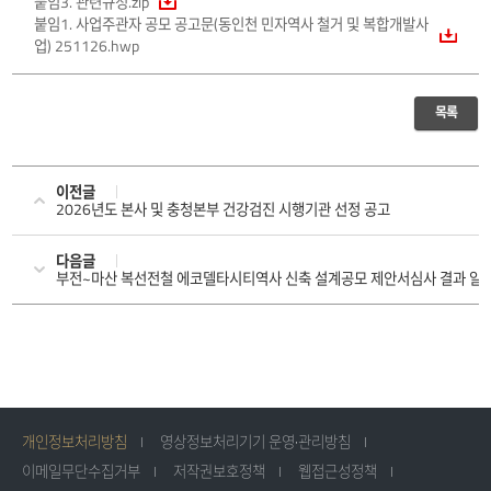
붙임3. 관련규정.zip
붙임1. 사업주관자 공모 공고문(동인천 민자역사 철거 및 복합개발사
업) 251126.hwp
목록
이전글
2026년도 본사 및 충청본부 건강검진 시행기관 선정 공고
다음글
부전~마산 복선전철 에코델타시티역사 신축 설계공모 제안서심사 결과 알
개인정보처리방침
영상정보처리기기 운영·관리방침
이메일무단수집거부
저작권보호정책
웹접근성정책