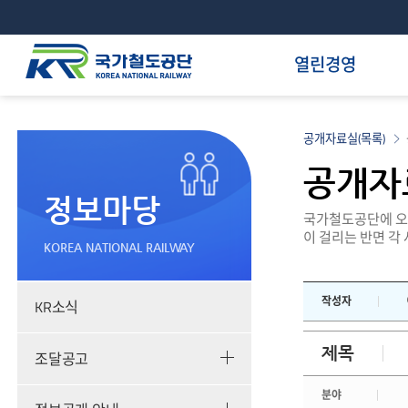
열린경영
공개자료실(목록)
공개자
정보마당
국가철도공단에 오셔
이 걸리는 반면 각
KOREA NATIONAL RAILWAY
작성자
KR소식
제목
조달공고
분야