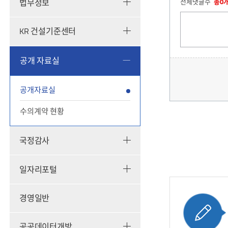
법무정보
전체댓글수
총0
KR 건설기준센터
공개 자료실
공개자료실
수의계약 현황
국정감사
일자리포털
경영일반
공공데이터개방