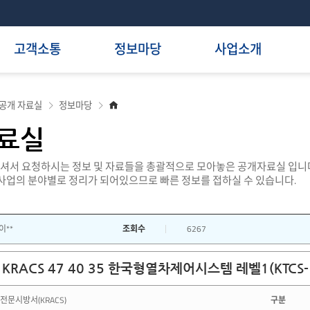
고객소통
정보마당
사업소개
홈
공개 자료실
정보마당
으
로
료실
서 요청하시는 정보 및 자료들을 총괄적으로 모아놓은 공개자료실 입니다
 사업의 분야별로 정리가 되어있으므로 빠른 정보를 접하실 수 있습니다.
이**
조회수
6267
KRACS 47 40 35 한국형열차제어시스템 레벨1(KTCS-1
전문시방서(KRACS)
구분