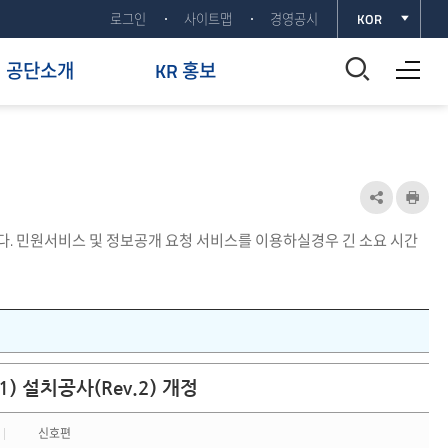
로그인
사이트맵
경영공시
KOR
전체메뉴 열기
통
공단소개
KR 홍보
합
검
색
공
인
유
쇄
창
. 민원서비스 및 정보공개 요청 서비스를 이용하실경우 긴 소요 시간
하
열
기
기
열
기
) 설치공사(Rev.2) 개정
신호편