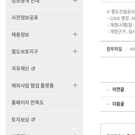
정보공개 안내
ㅇ 철도건설공사 
사전정보공표
- CODE 명칭 :
- 개정(시행)일 : 2
- 개정근거 : 심사
채용정보
첨부파일
KR
철도보호지구
국유재산
해외사업 협업 플랫폼
이전글
홈페이지 만족도
다음글
토지보상