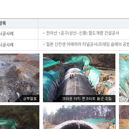
항목
전라선 1공구(성산~신풍) 철도개량 건설공사
시공사례
일본 신칸센 야에하라 터널공사(프레임 슬래브 공법, 1
시공사례