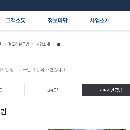
고객소통
정보마당
사업소개
홈
반
철도건설공법
사업소개
으
로
적한 철도로 국민과 함께 가겠습니다.
공
FCM공법
카린시안공법
법