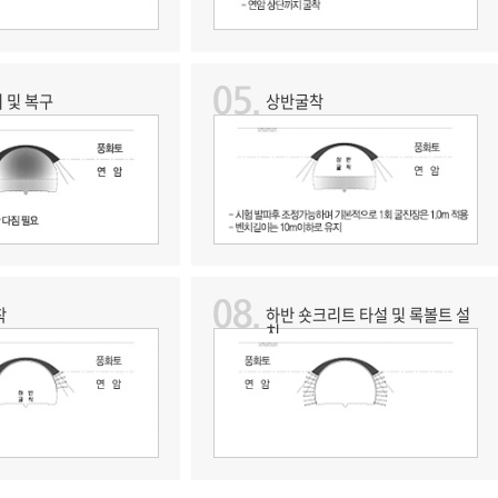
 및 복구
상반굴착
착
하반 숏크리트 타설 및 록볼트 설
치