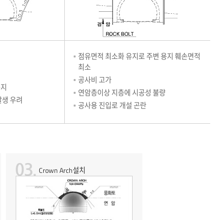
점유면적 최소화 유지로 주변 용지 훼손면적
최소
공사비 고가
용지
연암층이상 지층에 시공성 불량
발생 우려
공사용 진입로 개설 곤란
Crown Arch설치