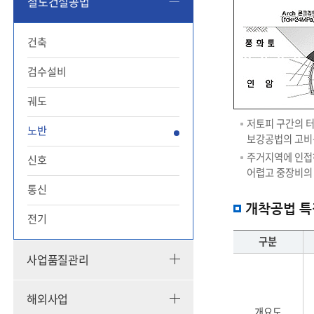
철도건설공법
공
법
건축
검수설비
궤도
저토피 구간의 터
노반
보강공법의 고비
주거지역에 인접하
신호
어렵고 중장비의 
통신
개착공법 특
전기
구분
사업품질관리
개착공법
특징
비교에
해외사업
대해
개요도