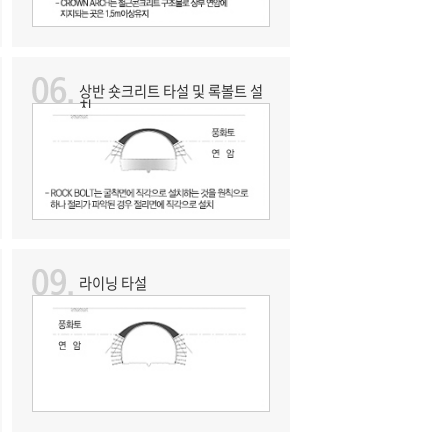
상반 숏크리트 타설 및 록볼트 설
치
라이닝 타설