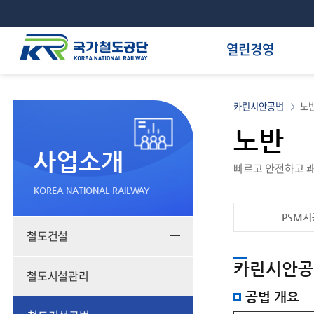
열린경영
카린시안공법
노
노반
사업소개
빠르고 안전하고 쾌
KOREA NATIONAL RAILWAY
PSM시
철도건설
카
카린시안공
철도시설관리
린
시
공법 개요
안