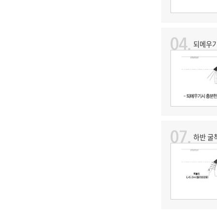
되메우기
하반 굴