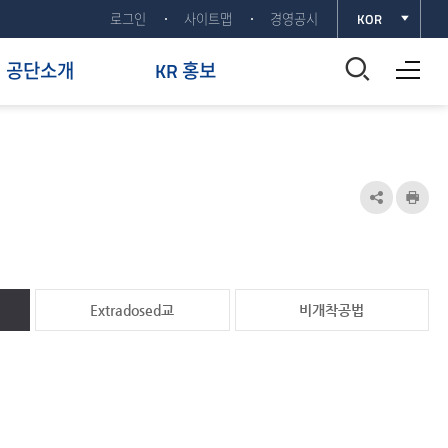
로그인
사이트맵
경영공시
KOR
전체메뉴 열기
통
공단소개
KR 홍보
합
검
색
공
인
유
쇄
창
하
열
기
Extradosed교
비개착공법
기
열
기