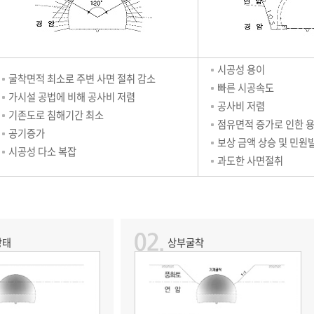
시공성 용이
굴착면적 최소로 주변 사면 절취 감소
빠른 시공속도
가시설 공법에 비해 공사비 저렴
공사비 저렴
기존도로 침해기간 최소
점유면적 증가로 인한 
공기증가
보상 금액 상승 및 민원
시공성 다소 복잡
과도한 사면절취
상태
상부굴착