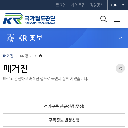
로그인
사이트맵
경영공시
KOR
통
전체메뉴 열기
합
KR 홍보
검
색
홈
매거진
KR 홍보
으
창
로
매거진
공
열
빠르고 안전하고 쾌적한 철도로 국민과 함께 가겠습니다.
유
하
기
기
정기구독 신규신청(무상)
열
기
구독정보 변경신청