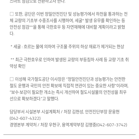
스마트 점검으로 전환하고자 한다.
□ 또한, 공단은 이번 정밀안전진단 및 성능평가에서 하천을 통과하는 전
체 교량의 기초부 수중조사를 시행하여, 세굴* 발생 유무를 확인하는 등
안전성 점검**을 통해 극한호우 등 자연재해에 대비할 계획이라고 밝혔
다.
* 세굴 : 흐르는 물에 의하여 구조물 주위의 하상 재료가 제거되는 현상
** 최근 극한호우로 인하여 발생된 교량의 부등침하 사례 등 교량 기초 취
약성 확인
□ 이성해 국가철도공단 이사장은 “정밀안전진단과 성능평가는 안전한
철도 운행과 국민의 안전 확보에 직접적 연관이 있는 중요한 사항”이라며,
“보수·보강이 필요한 개소는 즉시 개선하여 철도시설물의 안전성을 최우
선으로 확보하겠다.”고 말했다.
담당부서 시설본부 시설계획처 / 처장 김현성, 안전진단부장 문웅현
(042-607-4322)
경영본부 계약처 / 처장 우현구, 용역계약부장 김명중(042-607-3742)