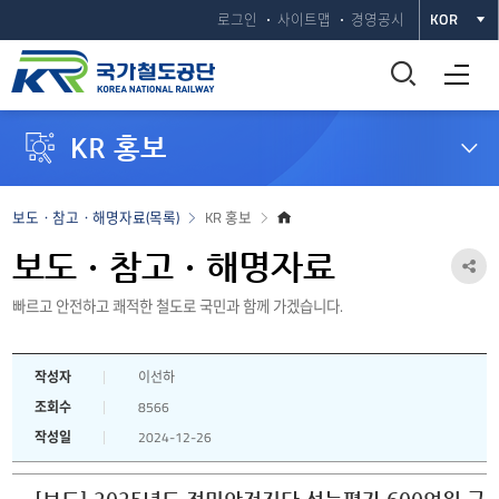
로그인
사이트맵
경영공시
KOR
통
전체메뉴 열기
합
KR 홍보
검
색
홈
보도ㆍ참고ㆍ해명자료(목록)
KR 홍보
으
창
로
보도ㆍ참고ㆍ해명자료
공
열
빠르고 안전하고 쾌적한 철도로 국민과 함께 가겠습니다.
유
하
기
작성자
이선하
기
조회수
8566
열
작성일
2024-12-26
기