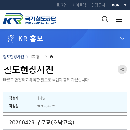
로그인
사이트맵
경영공시
KOR
통
전체메뉴 열기
합
KR 홍보
검
색
홈
철도현장사진
KR 홍보
으
창
로
철도현장사진
공
열
빠르고 안전하고 쾌적한 철도로 국민과 함께 가겠습니다.
유
하
기
작성자
최기영
기
작성일
2026-04-29
열
기
20260429 구로교(호남고속)