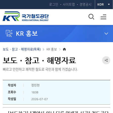
로그인
사이트맵
경영공시
KOR
통
전체메뉴 열기
합
KR 홍보
검
색
홈
보도ㆍ참고ㆍ해명자료(목록)
KR 홍보
으
창
로
보도ㆍ참고ㆍ해명자료
공
열
빠르고 안전하고 쾌적한 철도로 국민과 함께 가겠습니다.
유
하
기
작성자
정민현
기
조회수
1838
열
작성일
2026-07-07
기