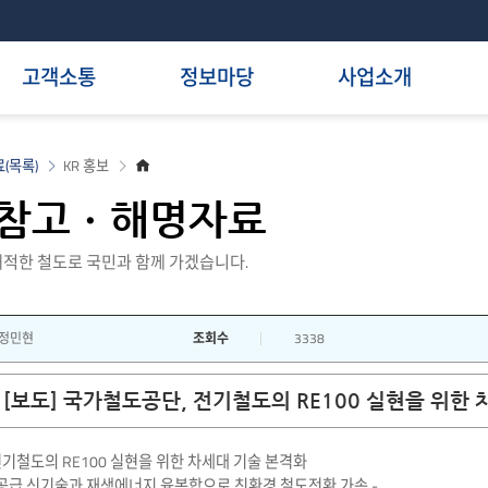
고객소통
정보마당
사업소개
홈
(목록)
KR 홍보
으
로
참고ㆍ해명자료
적한 철도로 국민과 함께 가겠습니다.
정민현
조회수
3338
[보도] 국가철도공단, 전기철도의 RE100 실현을 위한
기철도의 RE100 실현을 위한 차세대 기술 본격화
공급 신기술과 재생에너지 융복합으로 친환경 철도전환 가속 -