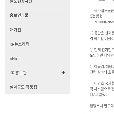
철도현장사진
□ 국가철도공단은
홍보인쇄물
(금) 밝혔다.
* RE100(Re
매거진
○ 공단은 신재
격 착수할 예정이
KR뉴스레터
○ 현재 전기철도
도입하면 태양광,
SNS
○ 아울러, 해당
전력 설비의 효율
KR 홍보관
□ 이안호 국가
설계공모 작품집
적 시스템으로 전
다.”고 말했다.
담당부서 철도혁신