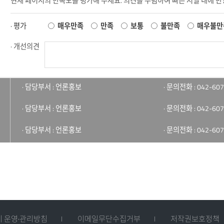
현재 페이지의 만족도를 평가해 주세요. 의견을 수렴하여 빠른 시일 내에 
· 평가
매우만족
만족
보통
불만족
매우불만
· 개선의견
· 담당부서 : 언론홍보
· 문의전화 : 042-607
· 담당부서 : 언론홍보
· 문의전화 : 042-607
· 담당부서 : 언론홍보
· 문의전화 : 042-607
 운영·관리방침
이메일무단수집거부
저작권보호정책