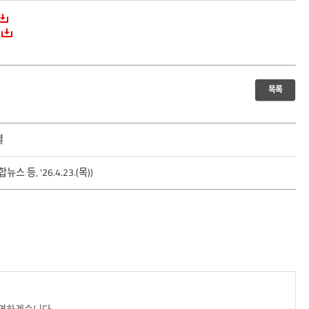
목록
결
등, '26.4.23.(목))