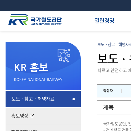
열린경영
보도ㆍ참고ㆍ해명자료
보도ㆍ
KR 홍보
빠르고 안전하고 쾌
KOREA NATIONAL RAILWAY
작성자
보도ㆍ참고ㆍ해명자료
제목
홍보영상
국가철도공단, 전
- 전기철도 전력