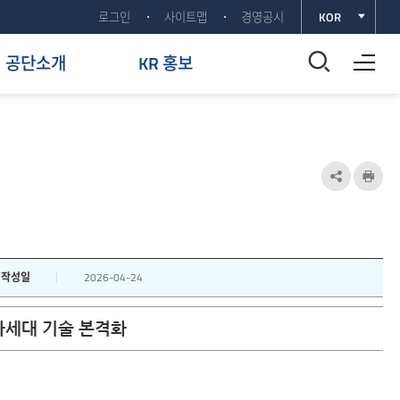
로그인
사이트맵
경영공시
KOR
전체메뉴 열기
통
공단소개
KR 홍보
합
검
색
공
인
유
쇄
창
하
열
기
작성일
2026-04-24
기
열
 차세대 기술 본격화
기