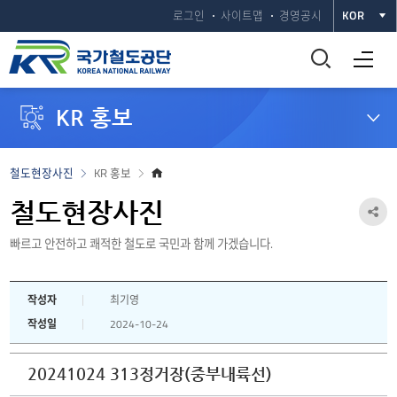
로그인
사이트맵
경영공시
KOR
통
전체메뉴 열기
합
KR 홍보
검
색
홈
철도현장사진
KR 홍보
으
창
로
철도현장사진
공
열
빠르고 안전하고 쾌적한 철도로 국민과 함께 가겠습니다.
유
하
기
작성자
최기영
기
작성일
2024-10-24
열
기
20241024 313정거장(중부내륙선)