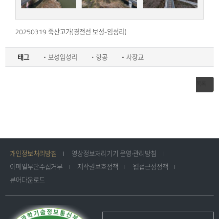
20250319 죽산고가(경전선 보성-임성리)
태그
보성임성리
항공
사장교
목록
개인정보처리방침
영상정보처리기기 운영·관리방침
이메일무단수집거부
저작권보호정책
웹접근성정책
뷰어다운로드