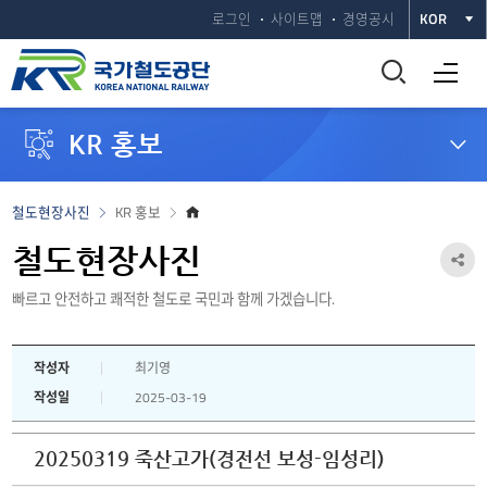
로그인
사이트맵
경영공시
KOR
통
전체메뉴 열기
합
KR 홍보
검
색
홈
철도현장사진
KR 홍보
으
창
로
철도현장사진
공
열
빠르고 안전하고 쾌적한 철도로 국민과 함께 가겠습니다.
유
하
기
작성자
최기영
기
작성일
2025-03-19
열
기
20250319 죽산고가(경전선 보성-임성리)