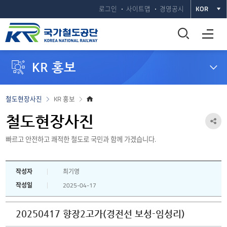
로그인
사이트맵
경영공시
KOR
통
전체메뉴 열기
합
KR 홍보
검
색
홈
철도현장사진
KR 홍보
으
창
로
철도현장사진
공
열
빠르고 안전하고 쾌적한 철도로 국민과 함께 가겠습니다.
유
하
기
작성자
최기영
기
작성일
2025-04-17
열
기
20250417 향장2고가(경전선 보성-임성리)