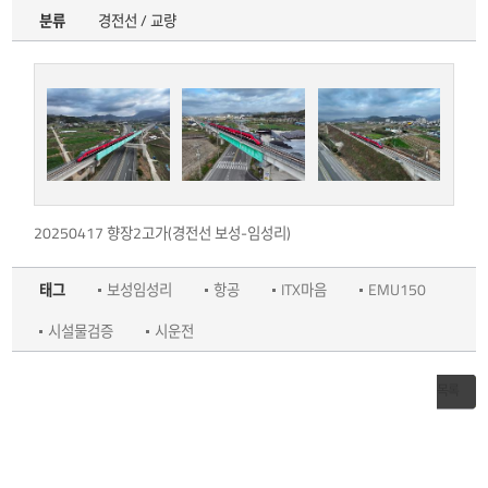
분류
경전선 / 교량
20250417 향장2고가(경전선 보성-임성리)
태그
보성임성리
항공
ITX마음
EMU150
시설물검증
시운전
목록