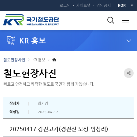
로그인
사이트맵
경영공시
KOR
통
전체메뉴 열기
합
KR 홍보
검
색
홈
철도현장사진
KR 홍보
으
창
로
철도현장사진
공
열
빠르고 안전하고 쾌적한 철도로 국민과 함께 가겠습니다.
유
하
기
작성자
최기영
기
작성일
2025-04-17
열
기
20250417 강진고가(경전선 보성-임성리)