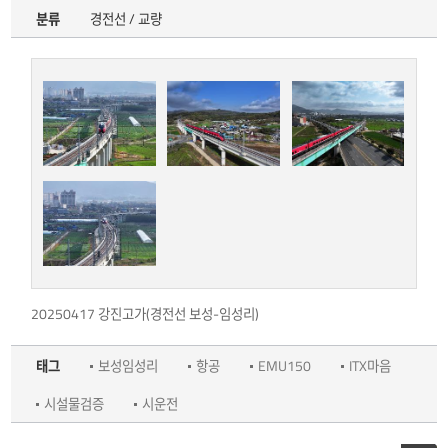
분류
경전선 / 교량
20250417 강진고가(경전선 보성-임성리)
태그
보성임성리
항공
EMU150
ITX마음
시설물검증
시운전