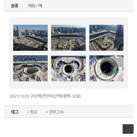
분류
기타 / 역
20251029 구난역(천안아산역)(평택-오송)
태그
항공
경부고속
목록