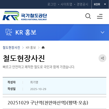
로그인
사이트맵
경영공시
KOR
통
전체메뉴 열기
합
KR 홍보
검
색
홈
철도현장사진
KR 홍보
으
창
로
철도현장사진
공
열
빠르고 안전하고 쾌적한 철도로 국민과 함께 가겠습니다.
유
하
기
작성자
최기영
기
작성일
2025-10-29
열
기
20251029 구난역(천안아산역)(평택-오송)