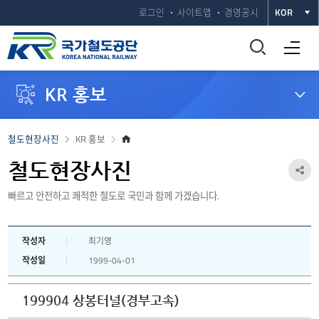
로그인
사이트맵
경영공시
KOR
통
전체메뉴 열기
합
KR 홍보
검
색
홈
철도현장사진
KR 홍보
으
창
로
철도현장사진
공
열
빠르고 안전하고 쾌적한 철도로 국민과 함께 가겠습니다.
유
하
기
작성자
최기영
기
작성일
1999-04-01
열
기
199904 상봉터널(경부고속)