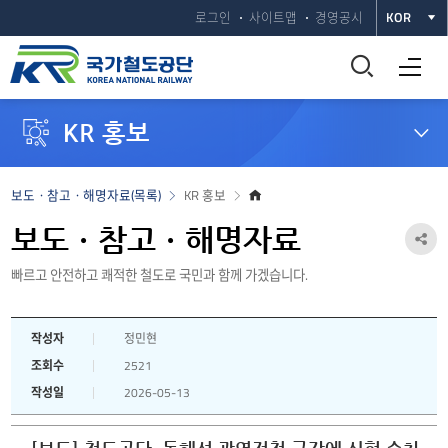
로그인
사이트맵
경영공시
KOR
통
전체메뉴 열기
합
KR 홍보
검
색
홈
보도ㆍ참고ㆍ해명자료(목록)
KR 홍보
으
창
로
보도ㆍ참고ㆍ해명자료
공
열
빠르고 안전하고 쾌적한 철도로 국민과 함께 가겠습니다.
유
하
기
작성자
정민현
기
조회수
2521
열
작성일
2026-05-13
기