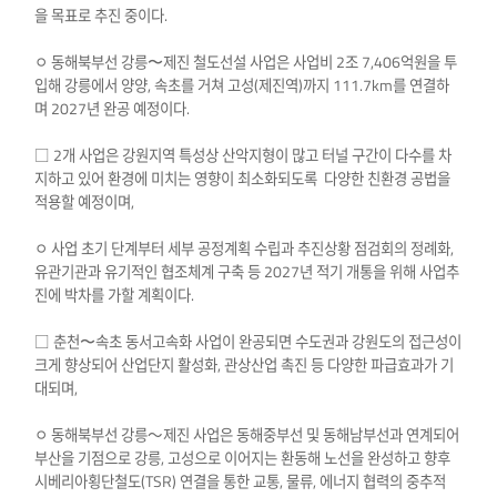
을 목표로 추진 중이다.
ㅇ 동해북부선 강릉〜제진 철도선설 사업은 사업비 2조 7,406억원을 투
입해 강릉에서 양양, 속초를 거쳐 고성(제진역)까지 111.7km를 연결하
며 2027년 완공 예정이다.
□ 2개 사업은 강원지역 특성상 산악지형이 많고 터널 구간이 다수를 차
지하고 있어 환경에 미치는 영향이 최소화되도록 다양한 친환경 공법을
적용할 예정이며,
ㅇ 사업 초기 단계부터 세부 공정계획 수립과 추진상황 점검회의 정례화,
유관기관과 유기적인 협조체계 구축 등 2027년 적기 개통을 위해 사업추
진에 박차를 가할 계획이다.
□ 춘천〜속초 동서고속화 사업이 완공되면 수도권과 강원도의 접근성이
크게 향상되어 산업단지 활성화, 관상산업 촉진 등 다양한 파급효과가 기
대되며,
ㅇ 동해북부선 강릉～제진 사업은 동해중부선 및 동해남부선과 연계되어
부산을 기점으로 강릉, 고성으로 이어지는 환동해 노선을 완성하고 향후
시베리아횡단철도(TSR) 연결을 통한 교통, 물류, 에너지 협력의 중추적