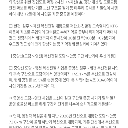
의 향상을 위한 진입도로 확장(2차선→4차선) ▲ 경관 개선 및 도로교통
안전 확보를 위한 기존 노선 구조물 철거 등 마무리 공사를 차질없이 시행
하여 내년 12월에 이 사업을 최종 준공할 예정이다.
□ 한편, 원주～제천 복선전철 개통으로 저탄소·친환경 고속열차인 KTX-
이음이 최초로 투입되어 고속철도 수혜지역을 중부내륙지역까지 확대시
켰고, 청량리에서 제천까지 이동시간이 38분 단축(100분→62분)되어
수도권 접근성이 크게 향상되는 등 지역경제 활성화에 기여하였다.
【중앙선(도담～영천) 복선전철 도담～안동 구간 하반기에 우선 개통】
□ 중앙선 도담∼영천 복선전철 사업은 중앙선 원주∼제천 복선전철 사업
의 후속 구간으로 도담역에서 영천역까지 145.1km를 복선으로 건설하
며, 현재 공정률 85.5%로 순항 중에 있다. 총 사업비는 4조 3,048억이며
사업 기간은 2025년까지이다.
ㅇ 중앙선 도담∼영천 사업은 노선이 길고 구간별 준공 시기가 달라 열차
운영 효율성 확보를 위해 구간과 단계를 나누어 순차적으로 개통한다.
ㅇ 먼저, 임청각 복원을 위해 지난 2020년 단선으로 개통한 도담〜안동
73.8km 구간이 올해 하반기 복선으로 개통되며, 기존 단선에서 복선으로