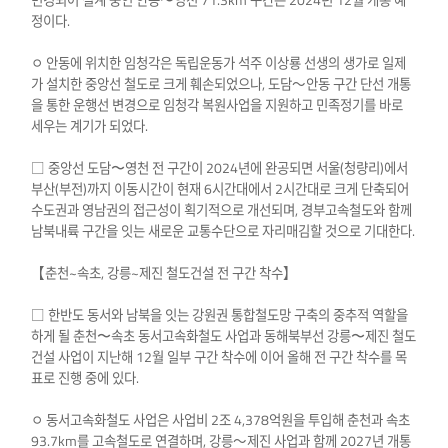
변경되어 설계 중인 안동〜영천 71.3km 구간은 2024년 12월 개통 예
정이다.
ㅇ 안동에 위치한 임청각은 독립운동가 석주 이상룡 선생의 생가로 일제
가 설치한 중앙선 철도로 크게 훼손되었으나, 도담～안동 구간 단선 개통
을 통한 운행선 변경으로 임청각 복원사업을 지원하고 민족정기를 바로
세우는 계기가 되었다.
□ 중앙선 도담〜영천 전 구간이 2024년에 완공되면 서울(청량리)에서
부산(부전)까지 이동시간이 현재 6시간대에서 2시간대로 크게 단축되어
수도권과 영남권의 접근성이 획기적으로 개선되며, 경부고속철도와 함께
남북내륙 구간을 잇는 새로운 교통수단으로 자리매김할 것으로 기대한다.
【춘천~속초, 강릉~제진 철도건설 전 구간 착수】
□ 한반도 동서와 남북을 잇는 강원권 통합철도망 구축의 중추적 역할을
하게 될 춘천〜속초 동서고속화철도 사업과 동해북부선 강릉〜제진 철도
건설 사업이 지난해 12월 일부 구간 착수에 이어 올해 전 구간 착수를 목
표로 진행 중에 있다.
ㅇ 동서고속화철도 사업은 사업비 2조 4,378억원을 투입해 춘천과 속초
93.7km를 고속철도로 연결하며, 강릉～제진 사업과 함께 2027년 개통