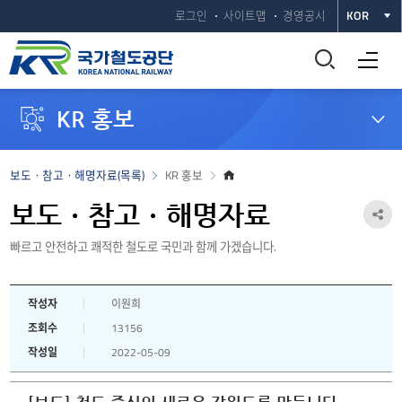
로그인
사이트맵
경영공시
KOR
통
전체메뉴 열기
합
KR 홍보
검
색
홈
보도ㆍ참고ㆍ해명자료(목록)
KR 홍보
으
창
로
보도ㆍ참고ㆍ해명자료
공
열
빠르고 안전하고 쾌적한 철도로 국민과 함께 가겠습니다.
유
하
기
작성자
이원희
기
조회수
13156
열
작성일
2022-05-09
기