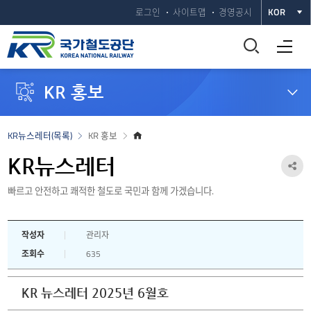
로그인
사이트맵
경영공시
KOR
통
전체메뉴 열기
합
KR 홍보
검
색
홈
KR뉴스레터(목록)
KR 홍보
으
창
로
KR뉴스레터
공
열
빠르고 안전하고 쾌적한 철도로 국민과 함께 가겠습니다.
유
하
기
작성자
관리자
기
조회수
635
열
기
KR 뉴스레터 2025년 6월호