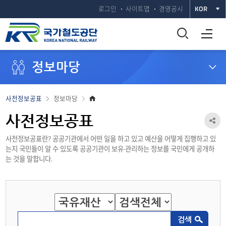
로그인
사이트맵
경영공시
KOR
통
전체메뉴 열기
합
정보마당
검
색
홈
사전정보공표
정보마당
으
창
로
사전정보공표
공
열
사전정보공표란? 공공기관에서 어떤 일을 하고 있고 예산을 어떻게 집행하고 있
유
는지 국민들이 알 수 있도록 공공기관이 보유·관리하는 정보를 국민에게 공개하
하
기
는 것을 말합니다.
기
열
기