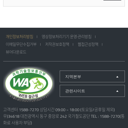
개인정보처리방침
영상정보처리기기 운영·관리방침
이메일무단수집거부
저작권보호정책
웹접근성정책
뷰어다운로드
지역본부
관련사이트
고객센터 1588-7270 상담시간 09:00 ~ 18:00 (토요일/공휴일 제외)
우)34618 대전광역시 동구 중앙로 242 국가철도공단 TEL : 1588-7270(통
화료 사용자 부담)