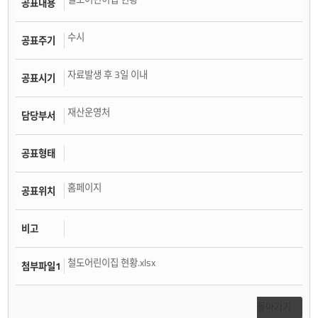
공표내용
수시
공표주기
자료발생 후 3일 이내
공표시기
재산운영처
담당부서
공표형태
홈페이지
공표위치
비고
철도어린이집 현황.xlsx
첨부파일1
돌아가기