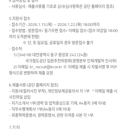
4.심사방법 및 절차
- 서류심사 : 제출서류를 기초로 심사(심사항목은 공단 홈페이지 참조)
5.지원서 접수
- 접수기간 : 2026.1.15.(목) ∼ 2026.1.22.(목) 18:00까지
- 접수방법 : 방문접수/ 등기우편 접수/ 이메일 접수 (접수 마감일 18:00
까지 도착분에 한함)
※ 단, 토·일요일, 공휴일의 경우 방문접수 불가
- 접수처
1) (34618) 대전광역시 동구 중앙로 242 (24층)
국가철도공단 임원추천위원회(경영본부 인재개발처 인사부)
2) 이메일: kr_recruit@kr.or.kr ※ 이메일 제출 시 자필서명 후 PDF
형식으로 변환하여 제출 요망
6.제출서류 (공단 홈페이지 참조)
- 지원서(컬러사진 부착), 개인정보제공동의서 각 1부 * 이메일 제출 시
사진파일 삽입
- 자기소개서 1부(경력 및 업적중심으로 기재, A4용지 3매 이내)
- 직무수행계획서 1부(A4용지 5매 이내)
- 최종학력증명서, 경력증명서, 관련 자격증 사본 각 1부.
7.기 타