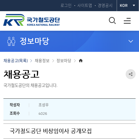
로그인
사이트맵
경영공시
KOR
통
전체메뉴 열기
합
정보마당
검
색
홈
채용공고(목록)
채용정보
정보마당
으
창
로
채용공고
공
열
국가철도공단의 채용공고입니다.
유
하
기
작성자
조성우
기
조회수
4026
열
기
국가철도공단 비상임이사 공개모집